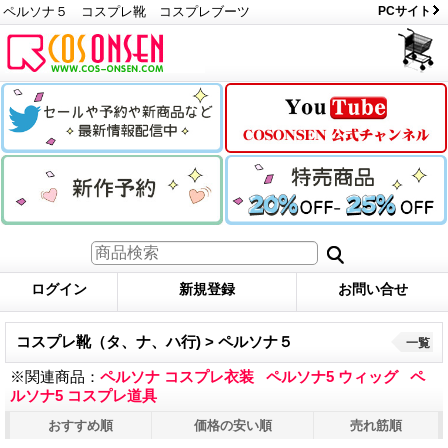
ペルソナ５ コスプレ靴 コスプレブーツ
PCサイト
ログイン
新規登録
お問い合せ
コスプレ靴（タ、ナ、ハ行) > ペルソナ５
一覧
※関連商品：
ペルソナ コスプレ衣装
ペルソナ5 ウィッグ
ペ
ルソナ5 コスプレ道具
おすすめ順
価格の安い順
売れ筋順