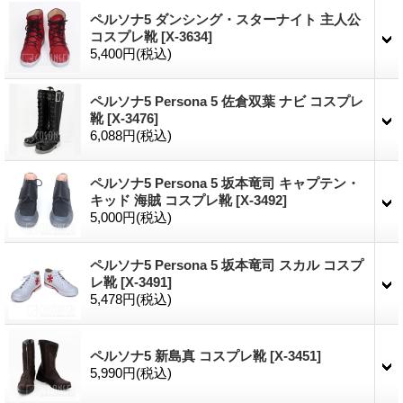
ペルソナ5 ダンシング・スターナイト 主人公
コスプレ靴
[X-3634]
5,400円
(税込)
ペルソナ5 Persona 5 佐倉双葉 ナビ コスプレ
靴
[X-3476]
6,088円
(税込)
ペルソナ5 Persona 5 坂本竜司 キャプテン・
キッド 海賊 コスプレ靴
[X-3492]
5,000円
(税込)
ペルソナ5 Persona 5 坂本竜司 スカル コスプ
レ靴
[X-3491]
5,478円
(税込)
ペルソナ5 新島真 コスプレ靴
[X-3451]
5,990円
(税込)