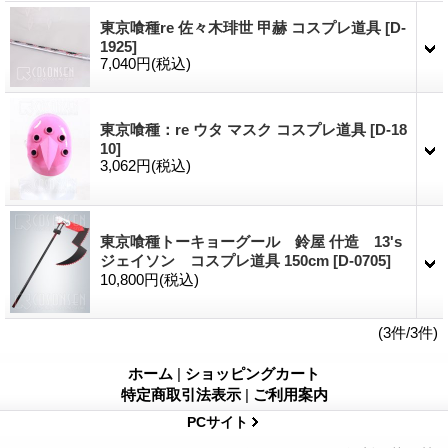
東京喰種re 佐々木琲世 甲赫 コスプレ道具
[D-
1925]
7,040円
(税込)
東京喰種：re ウタ マスク コスプレ道具
[D-18
10]
3,062円
(税込)
東京喰種トーキョーグール 鈴屋 什造 13's
ジェイソン コスプレ道具 150cm
[D-0705]
10,800円
(税込)
(3件/3件)
ホーム
|
ショッピングカート
特定商取引法表示
|
ご利用案内
PCサイト