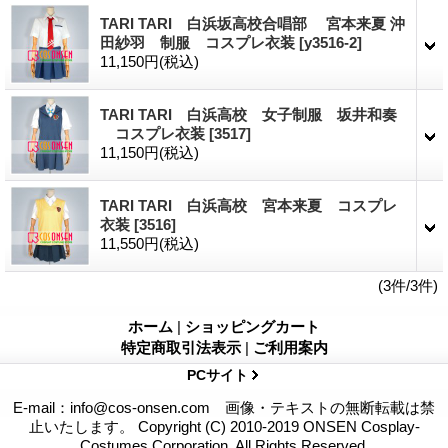
TARI TARI 白浜坂高校合唱部 宮本来夏 沖
田紗羽 制服 コスプレ衣装
[y3516-2]
11,150円
(税込)
TARI TARI 白浜高校 女子制服 坂井和奏
コスプレ衣装
[3517]
11,150円
(税込)
TARI TARI 白浜高校 宮本来夏 コスプレ
衣装
[3516]
11,550円
(税込)
(3件/3件)
ホーム
|
ショッピングカート
特定商取引法表示
|
ご利用案内
PCサイト
E-mail：info@cos-onsen.com 画像・テキストの無断転載は禁
止いたします。 Copyright (C) 2010-2019 ONSEN Cosplay-
Costumes Corporation. All Rights Reserved.