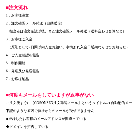
■注文流れ
1．お客様注文
2．注文確認メール発送（自動返信）
担当者は注文確認以後、また注文確認メール発送（送料合わせ合算など）
3．お客様ご入金
（原則として7日間以内入金お願い、事情あれ入金日延期ならぜひお知らせ）
4．ご入金確認を報告
5．制作開始
6．発送及び発送報告
7．お客様納品
■何度もメールをしていますが返事がない
ご注文後すぐに【COSONSEN注文確認メール】というタイトルの 自動配信メ
下記のような原因で弊社からのメールが受信できません。
◆登録したお客様のメールアドレスが間違っている
◆ドメインを拒否している