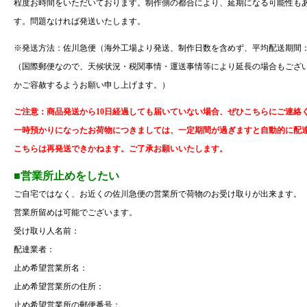
程度お時間をいただいております。制作側の都合により、延期になる可能性も
す。問題なければ発送いたします。
※発送方法：佐川急便（海外工場より発送、制作日数を含めず、平均配送期間：
（国際郵便なので、天候状況・税関事情・運送事情等により延長の場合もござ
かご容赦するようお願い申し上げます。）
ご注意：商品発送から10日経過しても届いていない場合、ぜひこちらにご連絡
一時預かりになったお荷物につきましては、一定期間が過ぎますと自動的に配
こちらは再発送できかねます。ご了承お願いいたします。
■営業所止めをしたい
ご自宅ではなく、お近くの佐川急便の営業所で荷物のお受け取りが出来ます。
営業所留め
は可能でございます。
受け取り人名前：
配達業者：
止め希望営業所名
：
止め希望営業所の住所：
止め希望営業所の郵便番号：