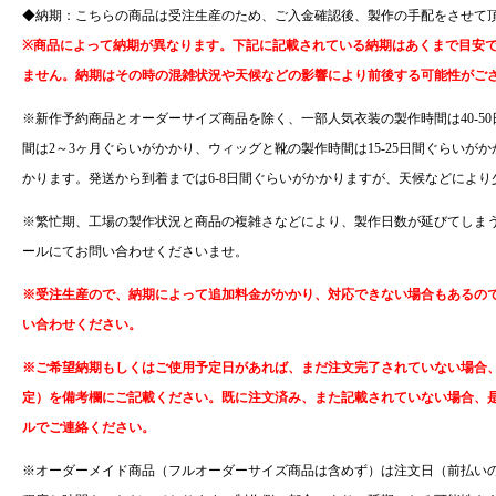
◆納期：
こちらの商品は受注生産のため、
ご入金確認後、製作の手配をさせて
※商品によって納期が異なります。下記に記載されている納期はあくまで目安
ません。納期はその時の混雑状況や天候などの影響により前後する可能性がご
※新作予約商品とオーダーサイズ商品を除く、一部人気衣装の製作時間は40-5
間は2～3ヶ月ぐらいがかかり、ウィッグと靴の製作時間は15-25日間ぐらいがか
かります。発送から到着までは6-8日間ぐらいがかかりますが、天候などによ
※繁忙期、工場の製作状況と商品の複雑さなどにより、製作日数が延びてしま
ールにてお問い合わせくださいませ。
※受注生産ので、納期によって追加料金がかかり、対応できない場合もあるの
い合わせください。
※ご希望納期もしくはご使用予定日があれば、まだ注文完了されていない場合、
定）を備考欄にご記載ください。既に注文済み、また記載されていない場合、
ルでご連絡ください。
※オーダーメイド商品（フルオーダーサイズ商品は含めず）は注文日（前払いの