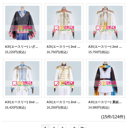
A3!(エースリー) いざゆかんチャンバラロマン 春組 茅ヶ崎至 コスプレ衣装
A3!(エースリー) 2nd Anniversary 2周年 春組 卯木千景 コスプレ衣装
A3!(エースリー) 2nd Anniversary 2周年 春組 碓氷真澄 コスプレ衣装
15,220円
(税込)
16,750円
(税込)
15,750円
(税込)
A3!(エースリー) 2nd Anniversary 2周年 冬組 有栖川誉 コスプレ衣装
A3!(エースリー) 2nd Anniversary 2周年 夏組 三好一成 コスプレ衣装
A3!(エースリー) 夏組第六回公演 花の王子さま おとぎ話の国 兵頭九門 コスプレ衣装
16,420円
(税込)
16,250円
(税込)
14,980円
(税込)
(15件/124件)
...