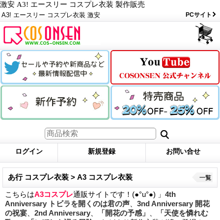
激安 A3! エースリー コスプレ衣装 製作販売
A3! エースリー コスプレ衣装 激安
PCサイト
ログイン
新規登録
お問い合せ
あ行 コスプレ衣装 > A3 コスプレ衣装
一覧
こちらは
A3コスプレ
通販サイトです！(●°u°●) 」
4th
Anniversary トビラを開くのは君の声
、
3nd Anniversary 開花
の祝宴
、
2nd Anniversary
、
「開花の予感」
、
「天使を憐れむ