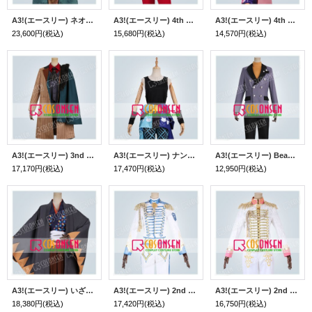
A3!(エースリー) ネオンの闇から 卯木千景 コスプレ衣装
A3!(エースリー) 4th Anniversary トビラを開くのは君の声 秋組 摂津万里 コスプレ衣装
A3!(エースリー) 4th Anniversary トビラを開くのは君の声 春組 卯木千景 コスプレ衣装
23,600円
(税込)
15,680円
(税込)
14,570円
(税込)
A3!(エースリー) 3nd Anniversary 3周年 開花の祝宴 秋組 摂津万里 コスプレ衣装
A3!(エースリー) ナンジャタウン2019 秋組 摂津万里 コスプレ衣装
A3!(エースリー) Beautiful Seasons 秋組 摂津万里 コスプレ衣装
17,170円
(税込)
17,470円
(税込)
12,950円
(税込)
A3!(エースリー) いざゆかんチャンバラロマン 秋組 摂津万里 コスプレ衣装
A3!(エースリー) 2nd Anniversary 2周年 冬組 御影密 コスプレ衣装
A3!(エースリー) 2nd Anniversary 2周年 春組 シトロン コスプレ衣装
18,380円
(税込)
17,420円
(税込)
16,750円
(税込)