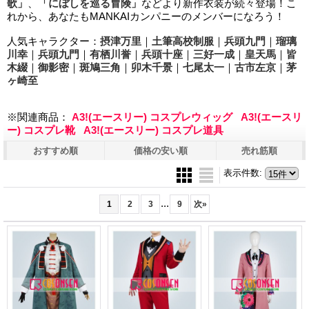
歌」
、
「にぼしを巡る冒険」
などより新作衣装が続々登場！こ
れから、あなたもMANKAIカンパニーのメンバーになろう！
人気キャラクター：
摂津万里
｜
土筆高校制服
｜
兵頭九門
｜
瑠璃
川幸
｜
兵頭九門
｜
有栖川誉
｜
兵頭十座
｜
三好一成
｜
皇天馬
｜
皆
木綴
｜
御影密
｜
斑鳩三角
｜
卯木千景
｜
七尾太一
｜
古市左京
｜
茅
ヶ崎至
※関連商品：
A3!(エースリー) コスプレウィッグ
A3!(エースリ
ー) コスプレ靴
A3!(エースリー) コスプレ道具
おすすめ順
価格の安い順
売れ筋順
表示件数
:
...
1
2
3
9
次
»