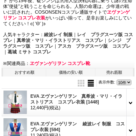
ト"から15年後、碇シンジは汎用人型決戦兵器に乗って謎の生命
体"使徒"と戦うことを命じられる。人類の命運は、少年達の戦
いに託された。COSONSENコスプレ通販サイトで
ヱヴァンゲ
リヲン コスプレ衣装
がいっぱい揃って、是非お楽しみにしてい
てください！ϵ( 'Θ' )϶
人気キャラクター：
綾波レイ 制服
｜
レイ プラグスーツ版 コス
プレ
｜
真希波・マリ・イラストリアス コスプレ
｜
シンジ プ
ラグスーツ版 コスプレ
｜
アスカ プラグスーツ版 コスプレ
｜
葛城 ミサト コスプレ
※関連商品：
ヱヴァンゲリヲン コスプレ靴
おすすめ順
価格の安い順
売れ筋順
表示件数
:
EVA ヱヴァンゲリヲン 真希波・マリ・イラ
ストリアス コスプレ衣装
[1448]
12,440円
(税込)
EVA ヱヴァンゲリヲン 綾波レイ 制服 コス
プレ衣装
[594]
11,240円
(税込)