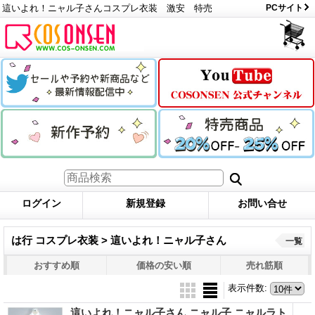
這いよれ！ニャル子さんコスプレ衣装 激安 特売
PCサイト
ログイン
新規登録
お問い合せ
は行 コスプレ衣装 > 這いよれ！ニャル子さん
一覧
おすすめ順
価格の安い順
売れ筋順
表示件数
:
這いよれ！ニャル子さん ニャル子 ニャルラト