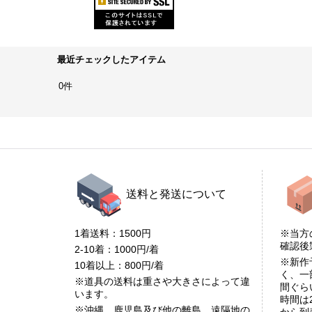
最近チェックしたアイテム
0件
送料と発送について
1着送料：1500円
※当方
確認
2-10着：1000円/着
※新作
10着以上：800円/着
く、一
※道具の送料は重さや大きさによって違
間ぐら
います。
時間は
※沖縄、鹿児島及び他の離島、遠隔地の