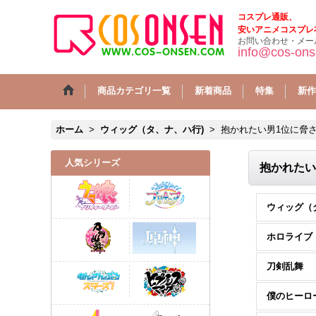
コスプレ通販、
安いアニメコスプレ
お問い合わせ・メー
info@cos-on
商品カテゴリ一覧
新着商品
特集
新作
ホーム
>
ウィッグ（タ、ナ、ハ行)
>
抱かれたい男1位に脅
人気シリーズ
抱かれたい
ホロライブ
刀剣乱舞
僕のヒーロ