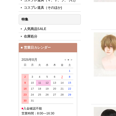
コスプレ道具（マ、ヤ、ラ、ワ行)
コスプレ道具（そのほか)
特集
人気商品SALE
在庫処分
■ 営業日カレンダー
2026年8月
＜
■
＞
日
月
火
水
木
金
土
1
2
3
4
5
6
7
8
9
10
11
12
13
14
15
16
17
18
19
20
21
22
23
24
25
26
27
28
29
30
31
■
入金確認不能
営業時間：8:00—16:30