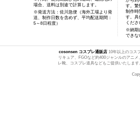
から到
場合、送料は別途で計算します。
す。繁
制作時
※発送方法：佐川急便（海外工場より発
す。具
送、制作日数を含めず、平均配送期間：
くださ
5～8日程度）
※納期
できな
cosonsen コスプレ通販店
10年以上のコス
リキュア、FGOなど約400ジャンルのア
レ靴、コスプレ道具などもご提供いたします。ぜひ全
Copy