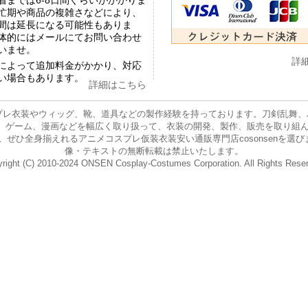
着までは6-8日間ぐらいがかかりま
忙期や商品の複雑さなどにより、
間は延長になる可能性もありま
体的にはメールにてお問い合わせ
いませ。
詳
によって追加料金がかかり、対応
い場合もあります。
詳細はこちら
プレ衣装やウィッグ、靴、道具などの製作経験を持っております。刀剣乱舞、バー
ニメ、ゲーム、漫画などを幅広く取り扱って、衣装の開発、製作、販売を取り組
身揃えれるアニメコスプレ仮装衣装安い通販専門店cosonsenを選びましょう。 E-
像・テキストの無断転載は禁止いたします。
right (C) 2010-2024 ONSEN Cosplay-Costumes Corporation. All Rights Rese