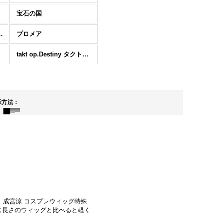
宝石の国
強ができない
プロメア
takt op.Destiny タクトオーパスデスティニー
示方法
:
 成宮涼 コスプレウィッグ特殊
じ長さのウィッグと比べると軽く