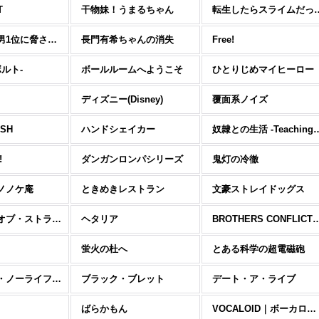
T
干物妹！うまるちゃん
転生したらスラ
抱かれたい男1位に脅されています。
長門有希ちゃんの消失
Free!
ボルト-
ボールルームへようこそ
ひとりじめマイヒーロー
ディズニー(Disney)
覆面系ノイズ
ISH
ハンドシェイカー
奴隷との生活 -Teachin
!
ダンガンロンパシリーズ
鬼灯の冷徹
ノノケ庵
ときめきレストラン
文豪ストレイドッグス
プリンス・オブ・ストライド
ヘタリア
BROTHERS CONFLICT｜ブラ
蛍火の杜へ
とある科学の超電磁砲
ノーゲーム・ノーライフ （NO GAME NO LIFE）
ブラック・ブレット
デート・ア・ライブ
ばらかもん
VOCALOID｜ボーカロイド