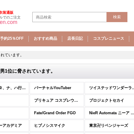
衣装通販
ルでのご注文
sen.com
予約25％OFF
おすすめ商品
店長日記
コスプレニュース
されています。
男1位に脅されています。
ウィッグ（タ、ナ、ハ行) (全商品)
バーチャルYouTuber
ツイステッドワ
プリキュア コスプレウィッグ
プロジェクトセカイ
Fate/Grand Order FGO
NieR Automata ニーア オ
ーアカデミア
ヒプノシスマイク
東京卍リベンジャーズ