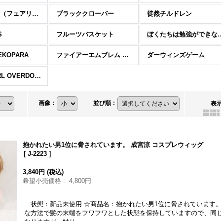
FAIRY TAIL（フェアリーテイル）
ブラッククローバー
徒然チルドレン
S
フルーツバスケット
ぼくたちは勉
KOPARA
ファイアーエムブレム 風花雪月
ダーウィンズゲーム
NEEDY GIRL OVERDOSE
画像
:
並び順
:
表
抱かれたい男1位に脅されています。 成宮涼 コスプレウィッグ
[
J-2223
]
3,840円
(税込)
希望小売価格
:
4,800円
状態：新品未使用 ☆商品名：抱かれたい男1位に脅されています。
な方法で髪の末端をフワフワとした状態を保持していますので、同