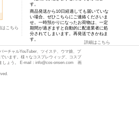
す。
商品発送から10日経過しても届いていな
い場合、ぜひこちらにご連絡くださいま
せ。一時預かりになったお荷物は、一定
細はこちら
期間が過ぎますと自動的に配達業者に処
分されてしまいます。再発送できかねま
す。
詳細はこちら
チャルYouTuber、ツイステ、ウマ娘、プ
んでいます。様々なコスプレウィッグ、コスプ
mail：info@cos-onsen.com 画
rved.