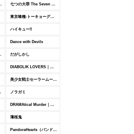
イムだった件
七つの大罪 The Seven Deadly Sins
東京喰種-トーキョーグール
ハイキュー!!
Dance with Devils
g Feeling-
だがしかし
DIABOLIK LOVERS｜ディアボリック ラヴァーズ
美少女戦士セーラームーン
ザーズ コンフリクト
ノラガミ
DRAMAtical Murder｜ドラマティカル マーダー(ドラマダ)
薄桜鬼
PandoraHearts（パンドラハーツ）