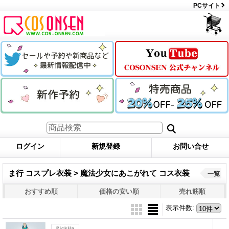
PCサイト
ログイン
新規登録
お問い合せ
ま行 コスプレ衣装 > 魔法少女にあこがれて コス衣装
一覧
おすすめ順
価格の安い順
売れ筋順
表示件数
: