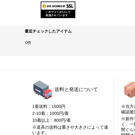
最近チェックしたアイテム
0件
送料と発送について
1着送料：1500円
※当方
確認
2-10着：1000円/着
※新作
10着以上：800円/着
く、一
※道具の送料は重さや大きさによって違
間ぐら
います。