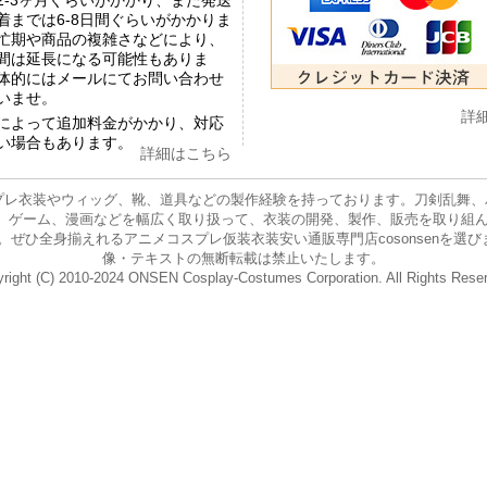
2-3ヶ月ぐらいがかかり、また発送
着までは6-8日間ぐらいがかかりま
忙期や商品の複雑さなどにより、
間は延長になる可能性もありま
体的にはメールにてお問い合わせ
いませ。
詳
によって追加料金がかかり、対応
い場合もあります。
詳細はこちら
プレ衣装やウィッグ、靴、道具などの製作経験を持っております。刀剣乱舞、バー
ニメ、ゲーム、漫画などを幅広く取り扱って、衣装の開発、製作、販売を取り組
身揃えれるアニメコスプレ仮装衣装安い通販専門店cosonsenを選びましょう。 E-
像・テキストの無断転載は禁止いたします。
right (C) 2010-2024 ONSEN Cosplay-Costumes Corporation. All Rights Rese