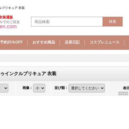
ルプリキュア 衣装
衣装通販
ルでのご注文
sen.com
予約25％OFF
おすすめ商品
店長日記
コスプレニュース
ゥインクルプリキュア 衣装
画像
:
並び順
:
表