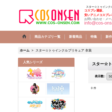
スター☆トゥインクルプリキュア コスプレ衣装 激安
スター☆トゥインク
コスプレ通販、
安いアニメコスプレ
お問い合わせ・メー
info@cos-on
商品カテゴリ一覧
新着商品
特集
新作
ホーム
>
スター☆トゥインクルプリキュア 衣装
人気シリーズ
スター☆ト
表示数
:
0
件