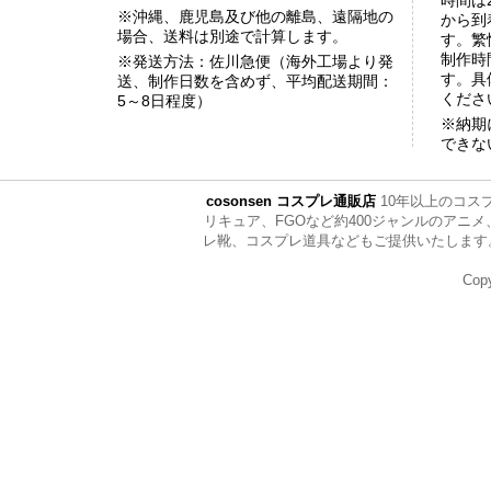
時間は
※沖縄、鹿児島及び他の離島、遠隔地の
から到
場合、送料は別途で計算します。
す。繁
制作時
※発送方法：佐川急便（海外工場より発
す。具
送、制作日数を含めず、平均配送期間：
くださ
5～8日程度）
※納期
できな
cosonsen コスプレ通販店
10年以上のコス
リキュア、FGOなど約400ジャンルのア
レ靴、コスプレ道具などもご提供いたします。ぜひ全
Copy