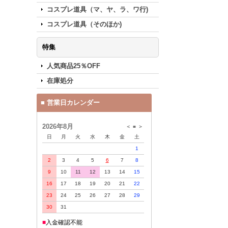
コスプレ道具（マ、ヤ、ラ、ワ行)
コスプレ道具（そのほか)
特集
人気商品25％OFF
在庫処分
■ 営業日カレンダー
2026年8月
＜
■
＞
日
月
火
水
木
金
土
1
2
3
4
5
6
7
8
9
10
11
12
13
14
15
16
17
18
19
20
21
22
23
24
25
26
27
28
29
30
31
■
入金確認不能