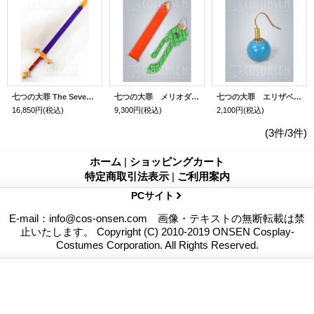
七つの大罪 The Seven Deadly Sins アーサー・ペンドラゴン 剣と鞘 コスブレ道具 121cm
七つの大罪 メリオダス コスプレ道具 刃欠けの剣 武器 70cm
七つの大罪 エリザベス・リオネス 耳飾り
16,850円
(税込)
9,300円
(税込)
2,100円
(税込)
(3件/3件)
ホーム
|
ショッピングカート
特定商取引法表示
|
ご利用案内
PCサイト
E-mail：info@cos-onsen.com 画像・テキストの無断転載は禁
止いたします。 Copyright (C) 2010-2019 ONSEN Cosplay-
Costumes Corporation. All Rights Reserved.