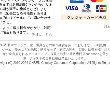
2-3ヶ月ぐらいがかかり、また発送
着までは6-8日間ぐらいがかかりま
忙期や商品の複雑さなどにより、
間は延長になる可能性もありま
体的にはメールにてお問い合わせ
いませ。
詳
によって追加料金がかかり、対応
い場合もあります。
詳細はこちら
プレ衣装やウィッグ、靴、道具などの製作経験を持っております。刀剣乱舞、バー
ニメ、ゲーム、漫画などを幅広く取り扱って、衣装の開発、製作、販売を取り組
身揃えれるアニメコスプレ仮装衣装安い通販専門店cosonsenを選びましょう。 E-
像・テキストの無断転載は禁止いたします。
right (C) 2010-2024 ONSEN Cosplay-Costumes Corporation. All Rights Rese