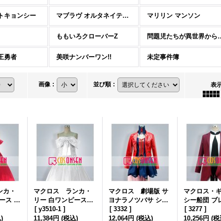
トキョンシー
マブラヴ オルタネイティヴ トータル・イクリプス
マリリン マンソン
ももいろクローバーZ
問題児たちが異世界
王勇者
美咲ナンバーワン!!
未定事件簿
画像
:
並び順
:
表
ンカ・
マクロス ランカ・
マクロス 劇場版 サ
マクロス・
ス コ
リー 白ワンピース
ヨナラノツバサ シェ
シー船団 ブ
コスプレ衣装
[
y3510-1
]
リル コスプレ衣装
[
3332
]
ターン コ
[
3277
]
装
)
11,384円
(税込)
12,064円
(税込)
10,256円
(税