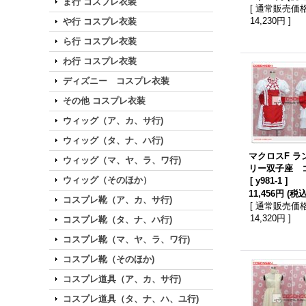
ま行 コスプレ衣装
[
通常販売価
14,230円
]
や行 コスプレ衣装
ら行 コスプレ衣装
わ行 コスプレ衣装
ディズニー コスプレ衣装
その他 コスプレ衣装
ウィッグ（ア、カ、サ行)
ウィッグ（タ、ナ、ハ行)
マクロスF 
ウィッグ（マ、ヤ、ラ、ワ行)
リー双子座 
ウィッグ（そのほか）
レ衣装
[
y981-1
]
11,456円
(税込
コスプレ靴（ア、カ、サ行)
[
通常販売価
14,320円
]
コスプレ靴（タ、ナ、ハ行)
コスプレ靴（マ、ヤ、ラ、ワ行)
コスプレ靴（そのほか)
コスプレ道具（ア、カ、サ行)
コスプレ道具（タ、ナ、ハ、ユ行)