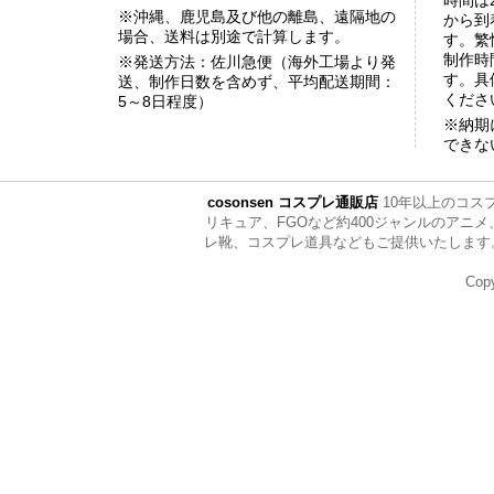
時間は
※沖縄、鹿児島及び他の離島、遠隔地の
から到
場合、送料は別途で計算します。
す。繁
制作時
※発送方法：佐川急便（海外工場より発
す。具
送、制作日数を含めず、平均配送期間：
くださ
5～8日程度）
※納期
できな
cosonsen コスプレ通販店
10年以上のコス
リキュア、FGOなど約400ジャンルのア
レ靴、コスプレ道具などもご提供いたします。ぜひ全
Copy