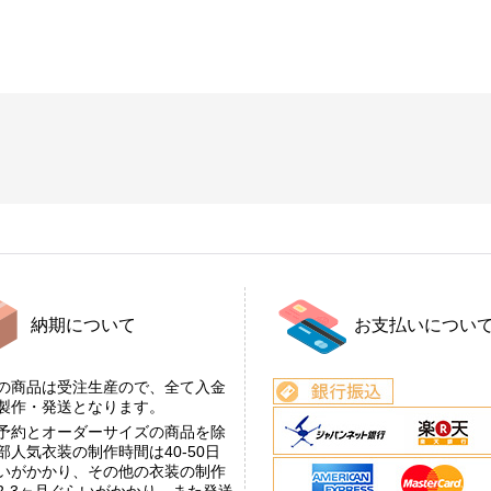
納期について
お支払いについ
の商品は受注生産ので、全て入金
後製作・発送となります。
予約とオーダーサイズの商品を除
部人気衣装の制作時間は40-50日
いがかかり、その他の衣装の制作