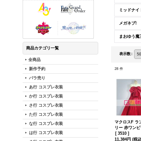
ミッドナイ
メガネブ!
まおゆう魔
商品カテゴリ一覧
表示数
:
全商品
新作予約
28
件
バラ売り
あ行 コスプレ衣装
か行 コスプレ衣装
さ行 コスプレ衣装
た行 コスプレ衣装
マクロスF ラ
な行 コスプレ衣装
リー 赤ワンピー
は行 コスプレ衣装
スプレ衣装
[
3510
]
11,384円
(税込