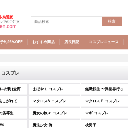
衣装通販
ルでのご注文
sen.com
予約25％OFF
おすすめ商品
店長日記
コスプレニュース
 コスプレ
ま行 コスプレ衣装 (全商品)
まほやく コスプレ
無職転生 〜異世界行ったら本気だす〜
魔法少女にあこがれて コス衣装
マクロスΔ コスプレ
マクロスＦ コスプレ
の劣等生
魔女の旅々 コスプレ
マギ コスプレ
#4
魔法少女 俺
枕男子