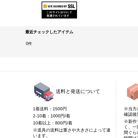
最近チェックしたアイテム
0件
送料と発送について
1着送料：1500円
※当方
確認
2-10着：1000円/着
※新作
10着以上：800円/着
く、一
※道具の送料は重さや大きさによって違
間ぐら
います。