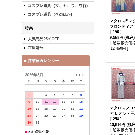
コスプレ道具（マ、ヤ、ラ、ワ行)
コスプレ道具（そのほか)
マクロスF マ
フロンティア 
特集
カ・リー 私
[
156
]
プレ衣装
9,968円
(税込)
人気商品25％OFF
[
通常販売価
在庫処分
12,460円
]
■ 営業日カレンダー
2026年8月
＜
■
＞
日
月
火
水
木
金
土
1
2
3
4
5
6
7
8
9
10
11
12
13
14
15
マクロスフロ
16
17
18
19
20
21
22
ア レオン・
23
24
25
26
27
28
29
スプレ衣装
[
258
]
30
31
10,816円
(税込
[
通常販売価
■
入金確認不能