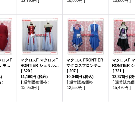
12,790円
]
10,860円
]
10,860円
]
クロスF
マクロスF マクロスF
マクロス FRONTIER
マクロスF 
モニ
RONTIER シェリル
マクロスフロンティ
RONTIER 
ライオン OPドレス
[
320
]
ア シェリル ノー
[
207
]
舞台衣装 
[
321
]
衣装
コスプレ衣装
ム コスプレ衣装
衣装
)
11,160円
(税込)
10,040円
(税込)
12,376円
(税
格
:
[
通常販売価格
:
[
通常販売価格
:
[
通常販売価
13,950円
]
12,550円
]
15,470円
]