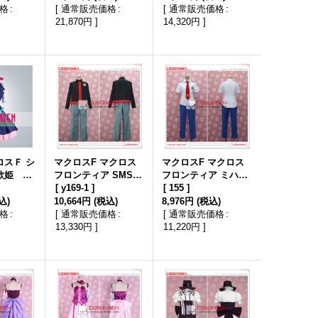
格
:
[
通常販売価格
:
[
通常販売価格
:
21,870円
]
14,320円
]
ロスＦ シ
マクロスF マクロス
マクロスF マクロス
歌姫 コ
フロンティア SMS隊
フロンティア ミハエ
服 アルトミハエルル
[
y169-1
]
ル・ブラン学園 ネク
[
155
]
カ コスプレ衣装
タイ２色付 コスプ
込)
10,664円
(税込)
8,976円
(税込)
レ衣装
格
:
[
通常販売価格
:
[
通常販売価格
:
13,330円
]
11,220円
]