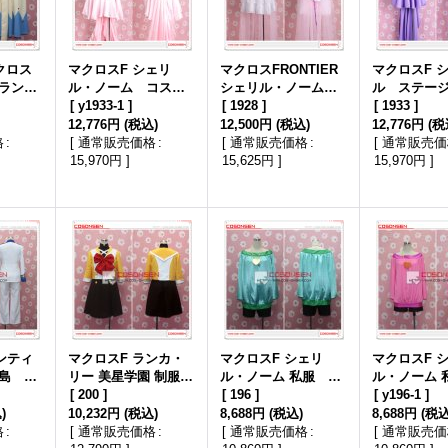
クロス
マクロスF シェリ
マクロスFRONTIER
マクロスF 
ラン
ル・ノーム コスプ
シェリル・ノーム
ル ステー
服 コス
レ衣装
[
y1933-1
]
コスプレ衣装
[
1928
]
コスプレ衣
[
1933
]
12,776円
(税込)
12,500円
(税込)
12,776円
(税
格
:
[
通常販売価格
:
[
通常販売価格
:
[
通常販売価
15,970円
]
15,625円
]
15,970円
]
ンティ
マクロスF ランカ・
マクロスF シェリ
マクロスF シェリ
三島 コ
リー 美星学園 制服
ル・ノーム 私服 コ
ル・ノーム 
コスプレ衣装
[
200
]
スプレ衣装
[
196
]
スプレ衣装
[
y196-1
]
)
10,232円
(税込)
8,688円
(税込)
8,688円
(税込
格
:
[
通常販売価格
:
[
通常販売価格
:
[
通常販売価