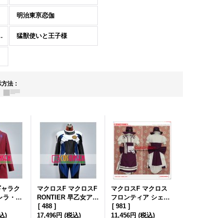
明治東亰恋伽
から来るそうですよ
猛獣使いと王子様
示方法
:
ギャラク
マクロスF マクロスF
マクロスF マクロス
レラ・ス
RONTIER 早乙女アル
フロンティア シェリ
スプレ衣
ト パイロットスーツ
[
488
]
ル 双子座礼服 コス
[
981
]
コスプレ衣装
プレ衣装
込)
17,496円
(税込)
11,456円
(税込)