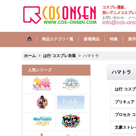
コスプレ通販、
安いアニメコスプレ
お問い合わせ・メー
info@cos-on
商品カテゴリ一覧
新着商品
特集
新作
ホーム
>
は行 コスプレ衣装
>
ハマトラ
人気シリーズ
ハマトラ
プリキュア
プロセカ 