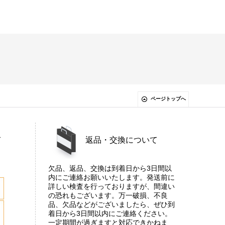
ページトップへ
て
返品・交換について
欠品、返品、交換は到着日から3日間以
内にご連絡お願いいたします。発送前に
詳しい検査を行っておりますが、間違い
の恐れもございます。万一破損、不良
品、欠品などがございましたら、ぜひ到
着日から3日間以内にご連絡ください。
一定期間が過ぎますと対応できかねま