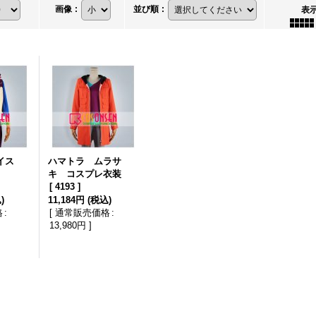
画像
:
並び順
:
表
ナイス
ハマトラ ムラサ
キ コスプレ衣装
[
4193
]
)
11,184円
(税込)
格
:
[
通常販売価格
:
13,980円
]