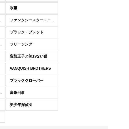
氷菓
ーオンライン2
ファンタシースターユニバース
ブラック・ブレット
レインボーライブ
フリージング
変態王子と笑わない猫
VANQUISH BROTHERS
ブラッククローバー
ーストと魔法使いの旅
富豪刑事
美少年探偵団