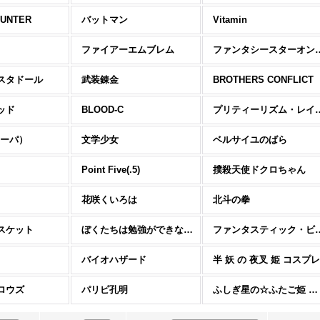
HUNTER
バットマン
Vitamin
ファイアーエムブレム
ファンタシースタ
スタドール
武装錬金
BROTHERS CONFLICT
ッド
BLOOD-C
プリティーリズム・
ューパ）
文学少女
ベルサイユのばら
Point Five(.5)
撲殺天使ドクロちゃん
花咲くいろは
北斗の拳
スケット
ぼくたちは勉強ができない
ファンタスティック・ビ
バイオハザード
半 妖 の 夜叉 姫 コスプレ
ロウズ
パリピ孔明
ふしぎ星の☆ふたご姫 コスプレ衣装