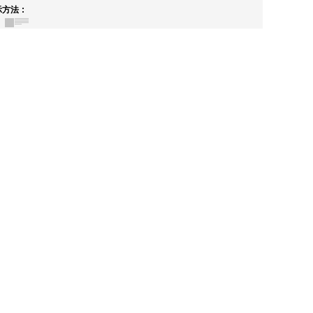
示方法
: