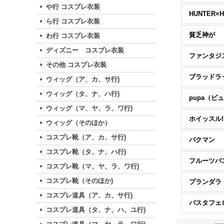
や行 コスプレ衣装
HUNTER×
ら行 コスプレ衣装
貧乏神が
わ行 コスプレ衣装
ディズニー コスプレ衣装
ファンタジ
その他 コスプレ衣装
ブラッドラ
ウィッグ（ア、カ、サ行)
ウィッグ（タ、ナ、ハ行)
pupa（ピ
ウィッグ（マ、ヤ、ラ、ワ行)
ホイッスル!
ウィッグ（そのほか）
コスプレ靴（ア、カ、サ行)
バクマン
コスプレ靴（タ、ナ、ハ行)
フルーツバ
コスプレ靴（マ、ヤ、ラ、ワ行)
コスプレ靴（そのほか)
プランダラ
コスプレ道具（ア、カ、サ行)
バスタフェ
コスプレ道具（タ、ナ、ハ、ユ行)