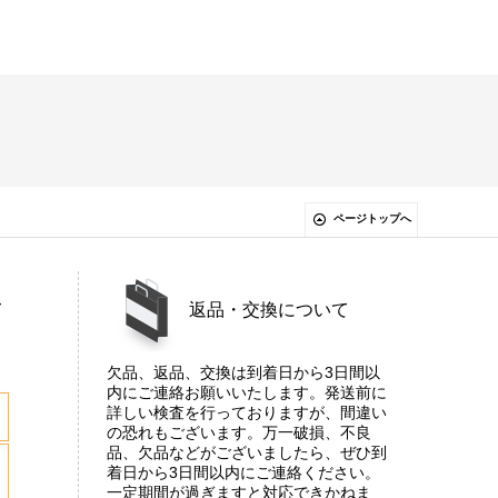
ページトップへ
て
返品・交換について
欠品、返品、交換は到着日から3日間以
内にご連絡お願いいたします。発送前に
詳しい検査を行っておりますが、間違い
の恐れもございます。万一破損、不良
品、欠品などがございましたら、ぜひ到
着日から3日間以内にご連絡ください。
一定期間が過ぎますと対応できかねま