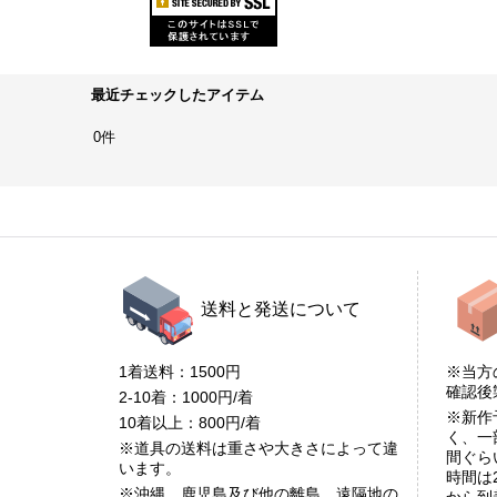
最近チェックしたアイテム
0件
送料と発送について
1着送料：1500円
※当方
確認
2-10着：1000円/着
※新作
10着以上：800円/着
く、一
※道具の送料は重さや大きさによって違
間ぐら
います。
時間は
※沖縄、鹿児島及び他の離島、遠隔地の