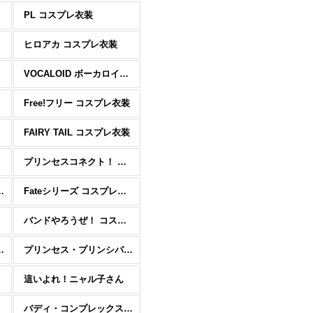
PL コスプレ衣装
ヒロアカ コスプレ衣装
VOCALOID ボーカロイド コスプレ衣装
Free!フリー コスプレ衣装
FAIRY TAIL コスプレ衣装
プリンセスコネクト！ コスプレ衣装
T コスプレ衣装
Fateシリーズ コスプレ衣装
バンドやろうぜ！ コスプレ衣装
コスプレ衣装
プリンセス・プリンシパル コスプレ衣装
這いよれ！ニャル子さん
バディ・コンプレックス（Buddy Complex）