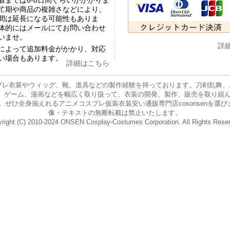
着までは6-8日間ぐらいがかかりま
忙期や商品の複雑さなどにより、
間は延長になる可能性もありま
体的にはメールにてお問い合わせ
いませ。
詳
によって追加料金がかかり、対応
い場合もあります。
詳細はこちら
プレ衣装やウィッグ、靴、道具などの製作経験を持っております。刀剣乱舞、バー
ニメ、ゲーム、漫画などを幅広く取り扱って、衣装の開発、製作、販売を取り組
身揃えれるアニメコスプレ仮装衣装安い通販専門店cosonsenを選びましょう。 E-
像・テキストの無断転載は禁止いたします。
right (C) 2010-2024 ONSEN Cosplay-Costumes Corporation. All Rights Rese