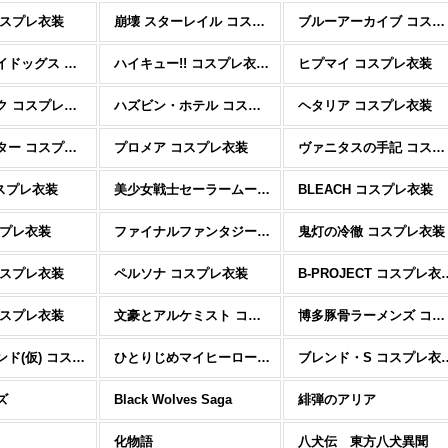
コスプレ衣装
崩壊 スターレイル コスプレ衣装
ブルーアーカイブ コスプレ衣装
文豪ストレイドッグス コスプレ衣装
ハイキュー!! コスプレ衣装
ヒプマイ コスプレ衣装
ブルーロック コスプレ衣装
ハズビン・ホテル コスプレ衣装
ヘタリア コスプレ衣装
ブラックスター コスプレ衣装
プロメア コスプレ衣装
ヴァニタスの手記 コスプレ衣装
コスプレ衣装
美少女戦士セーラームーン コスプレ衣装
BLEACH コスプレ衣装
スプレ衣装
ファイナルファンタジー コスプレ衣装
鬼灯の冷徹 コスプレ衣装
コスプレ衣装
ペルソナ コスプレ衣装
B-PROJEC
コスプレ衣装
文豪とアルケミスト コスプレ衣装
博多豚骨ラーメンズ コスプレ衣装
ボーイフレンド(仮) コスプレ衣装
ひとりじめマイヒーロー コスプレ衣装
ブレンド・S 
ズ
Black Wolves Saga
緋弾のアリア
化物語
八犬伝 東方八犬異聞