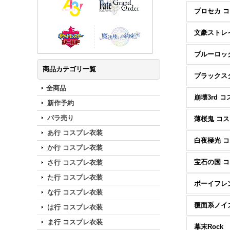
プロセカ 
商品カテゴリ一覧
全商品
崩壊3rd 
新作予約
バラ売り
薄桜鬼 コ
あ行 コスプレ衣装
白夜極光 
か行 コスプレ衣装
宝石の国 
さ行 コスプレ衣装
た行 コスプレ衣装
な行 コスプレ衣装
覆面系ノイ
は行 コスプレ衣装
ま行 コスプレ衣装
幕末Rock