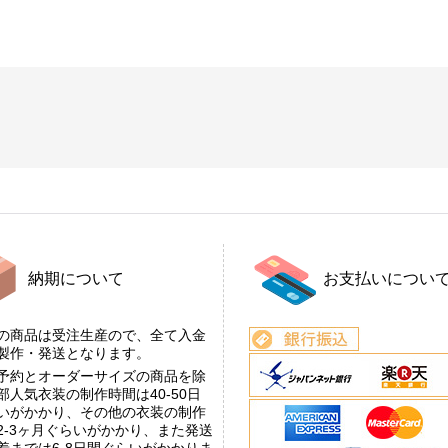
納期について
お支払いについ
の商品は受注生産ので、全て入金
後製作・発送となります。
予約とオーダーサイズの商品を除
部人気衣装の制作時間は40-50日
いがかかり、その他の衣装の制作
2-3ヶ月ぐらいがかかり、また発送