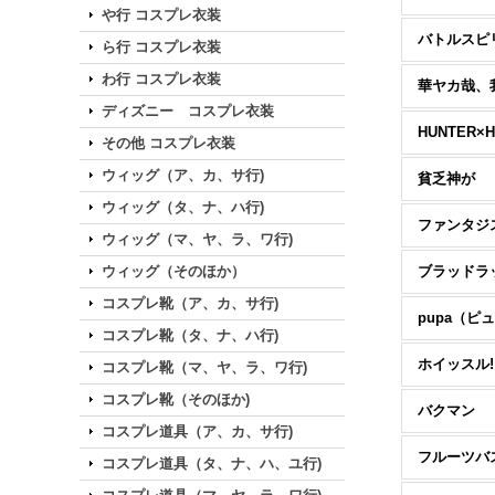
や行 コスプレ衣装
ら行 コスプレ衣装
わ行 コスプレ衣装
華ヤカ哉、
ディズニー コスプレ衣装
HUNTER×
その他 コスプレ衣装
ウィッグ（ア、カ、サ行)
貧乏神が
ウィッグ（タ、ナ、ハ行)
ファンタジ
ウィッグ（マ、ヤ、ラ、ワ行)
ウィッグ（そのほか）
ブラッドラ
コスプレ靴（ア、カ、サ行)
pupa（ピ
コスプレ靴（タ、ナ、ハ行)
ホイッスル!
コスプレ靴（マ、ヤ、ラ、ワ行)
コスプレ靴（そのほか)
バクマン
コスプレ道具（ア、カ、サ行)
フルーツバ
コスプレ道具（タ、ナ、ハ、ユ行)