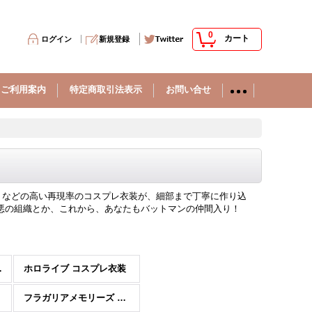
0
カート
ログイン
新規登録
ご利用案内
特定商取引法表示
お問い合せ
トなどの高い再現率のコスプレ衣装が、細部まで丁寧に作り込
とか悪の組織とか、これから、あなたもバットマンの仲間入り！
IVE衣装
ホロライブ コスプレ衣装
フラガリアメモリーズ コスプレ衣装