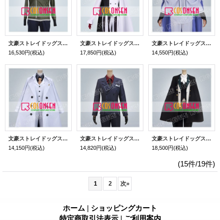
文豪ストレイドッグス 第3シーズン 十五歳 中原中也 コスプレ衣装
文豪ストレイドッグス ニコライ・ゴーゴリ コスプレ衣装
文豪ストレイドッグス DEAD APPLE 澁澤龍彦 コスプレ衣装
16,530円
(税込)
17,850円
(税込)
14,550円
(税込)
文豪ストレイドッグス DEAD APPLE 太宰治 コスプレ衣装
文豪ストレイドッグス 中原中也 スーツ コスプレ衣装
文豪ストレイドッグス エドガー・アラン・ポオ コスプレ衣装
14,150円
(税込)
14,820円
(税込)
18,500円
(税込)
(15件/19件)
1
2
次
»
ホーム
|
ショッピングカート
特定商取引法表示
|
ご利用案内