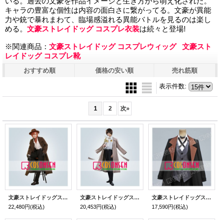
いる。過去の文豪を作品イメージと生き方から萌え化された。
キャラの豊富な個性は内容の面白さに繋がってる。文豪が異能
力や銃で暴れまわて、臨場感溢れる異能バトルを見るのは楽し
める。
文豪ストレイドッグ コスプレ衣装
は続々と登場!
※関連商品：
文豪ストレイドッグ コスプレウィッグ
文豪スト
レイドッグ コスプレ靴
おすすめ順
価格の安い順
売れ筋順
表示件数
:
1
2
次
»
文豪ストレイドッグス 10th Anniversary 中原中也 コスプレ衣装
文豪ストレイドッグス 10th Anniversary 太宰治 コスプレ衣装
文豪ストレイドッグス 中原中也 コスプレ衣装
22,480円
(税込)
20,453円
(税込)
17,590円
(税込)