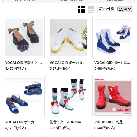
表示件数
:
VOCALOID 初音ミク 2018 雪ミク コスプレ靴
VOCALOID ボーカロイド 鏡音レン 鏡音リン コスプレ靴
VOCALOID ボーカロイド 初音ミク 冬の夜ミク 初音ミク コスプレ靴
5,478円
(税込)
5,771円
(税込)
5,680円
(税込)
VOCALOID ボーカロイド スターナイトスノウ(Star Night Snow) SNOW MIKU 2017 初音未来 コスプレ靴
初音ミク 2016 snow miku 雪ミク スキーウエア ブーツ アニメ コスチューム コスプレ靴
VOCALOID 蛇足 コスプレ靴/ブーツ Project Diva F 赤
5,478円
(税込)
5,600円
(税込)
5,500円
(税込)