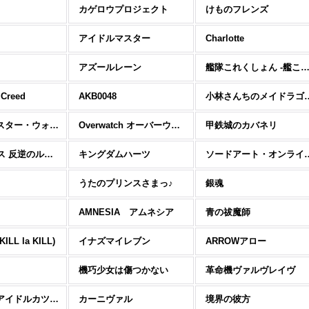
カゲロウプロジェクト
けものフレンズ
アイドルマスター
Charlotte
アズールレーン
艦隊これくしょん -艦こ
 Creed
AKB0048
小林さんちの
Star Wars スター・ウォーズ
Overwatch オーバーウォッチ
甲鉄城のカバネリ
コードギアス 反逆のルルーシュ
キングダムハーツ
ソードアート
うたのプリンスさまっ♪
銀魂
AMNESIA アムネシア
青の祓魔師
LL la KILL)
イナズマイレブン
ARROWアロー
機巧少女は傷つかない
革命機ヴァルヴレイヴ
アイカツ! -アイドルカツドウ!-
カーニヴァル
境界の彼方