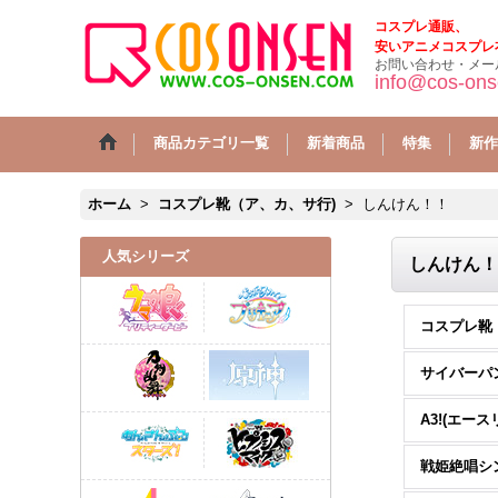
コスプレ通販、
安いアニメコスプレ
お問い合わせ・メー
info@cos-on
商品カテゴリ一覧
新着商品
特集
新作
ホーム
>
コスプレ靴（ア、カ、サ行)
>
しんけん！！
人気シリーズ
しんけん！
サイバーパ
A3!(エース
戦姫絶唱シ