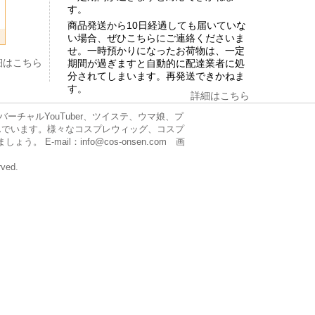
す。
商品発送から10日経過しても届いていな
い場合、ぜひこちらにご連絡くださいま
せ。一時預かりになったお荷物は、一定
細はこちら
期間が過ぎますと自動的に配達業者に処
分されてしまいます。再発送できかねま
す。
詳細はこちら
チャルYouTuber、ツイステ、ウマ娘、プ
んでいます。様々なコスプレウィッグ、コスプ
mail：info@cos-onsen.com 画
rved.