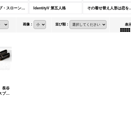
ゲーム・オブ・スローンズ
IdentityV 第五人格
その着せ替え人
画像
:
並び順
:
表
 長谷
スプレ