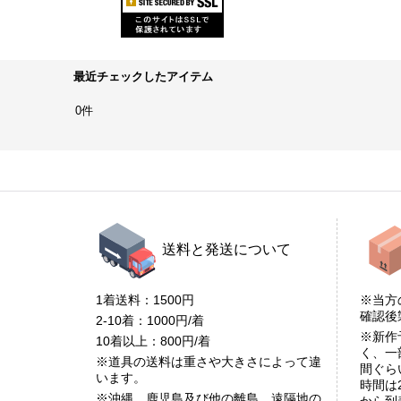
最近チェックしたアイテム
0件
送料と発送について
1着送料：1500円
※当方
確認
2-10着：1000円/着
※新作
10着以上：800円/着
く、一
※道具の送料は重さや大きさによって違
間ぐら
います。
時間は
※沖縄、鹿児島及び他の離島、遠隔地の