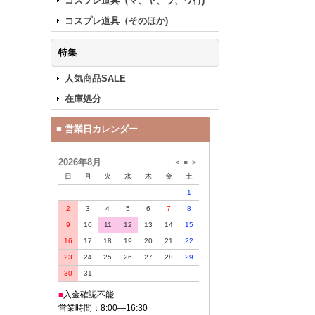
コスプレ道具（マ、ヤ、ラ、ワ行)
コスプレ道具（そのほか)
特集
人気商品SALE
在庫処分
■ 営業日カレンダー
2026年8月
＜
■
＞
日
月
火
水
木
金
土
1
2
3
4
5
6
7
8
9
10
11
12
13
14
15
16
17
18
19
20
21
22
23
24
25
26
27
28
29
30
31
■
入金確認不能
営業時間：8:00—16:30