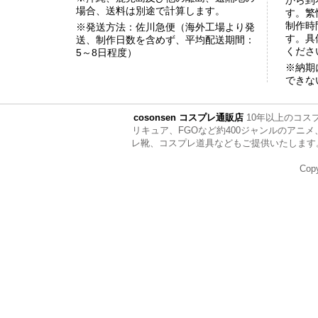
から到
場合、送料は別途で計算します。
す。繁
制作時
※発送方法：佐川急便（海外工場より発
す。具
送、制作日数を含めず、平均配送期間：
くださ
5～8日程度）
※納期
できな
cosonsen コスプレ通販店
10年以上のコス
リキュア、FGOなど約400ジャンルのア
レ靴、コスプレ道具などもご提供いたします。ぜひ全
Copy