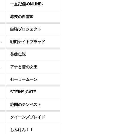
一血卍傑-ONLINE-
赤髪の白雪姫
れ-
白猫プロジェクト
メイドラゴン
戦刻ナイトブラッド
英雄伝説
・オンライン
アナと雪の女王
セーラームーン
STEINS;GATE
絶園のテンペスト
クイーンズブレイド
しんけん！！