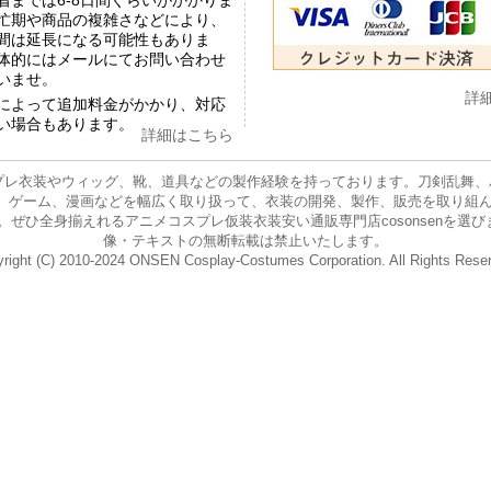
着までは6-8日間ぐらいがかかりま
忙期や商品の複雑さなどにより、
間は延長になる可能性もありま
体的にはメールにてお問い合わせ
いませ。
詳
によって追加料金がかかり、対応
い場合もあります。
詳細はこちら
プレ衣装やウィッグ、靴、道具などの製作経験を持っております。刀剣乱舞、バー
ニメ、ゲーム、漫画などを幅広く取り扱って、衣装の開発、製作、販売を取り組
身揃えれるアニメコスプレ仮装衣装安い通販専門店cosonsenを選びましょう。 E-
像・テキストの無断転載は禁止いたします。
right (C) 2010-2024 ONSEN Cosplay-Costumes Corporation. All Rights Rese