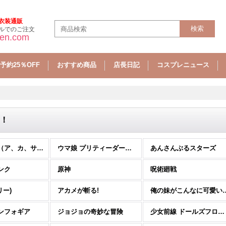
衣装通販
ルでのご注文
sen.com
予約25％OFF
おすすめ商品
店長日記
コスプレニュース
！
コスプレ靴（ア、カ、サ行) (全商品)
ウマ娘 プリティーダービー
あんさんぶるスターズ
ンク
原神
呪術廻戦
リー)
アカメが斬る!
俺の妹がこんなに
ンフォギア
ジョジョの奇妙な冒険
少女前線 ドールズフロントライン