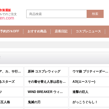
衣装通販
ルでのご注文
sen.com
予約25％OFF
おすすめ商品
店長日記
コスプレニュース
ウィッグ（ア、カ、サ行) (全商品)
原神 コスプレウィッグ
ウマ娘 プリティーダービー
るスターズ
その着せ替え人形は恋をする
A3!(エースリー)
ツ
WIND BREAKER ウィンドブレイカー
進撃の巨人
V 第五人格
鬼滅の刃
がっこうぐらし！