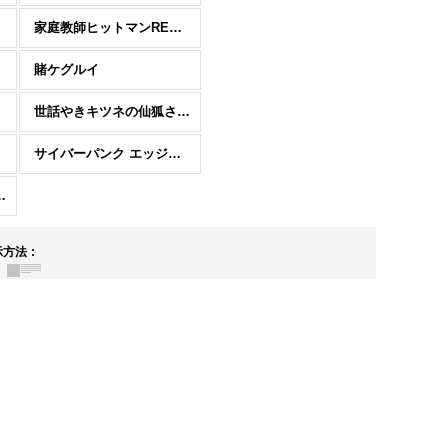
家庭教師ヒットマンREBORN!
賭ケグルイ
世話やきキツネの仙狐さん
サイバーパンク エッジランナーズ
！プリキュア
示方法
: