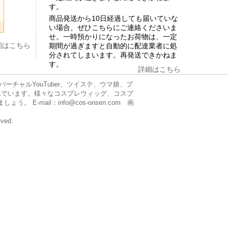
す。
商品発送から10日経過しても届いていな
い場合、ぜひこちらにご連絡くださいま
せ。一時預かりになったお荷物は、一定
細はこちら
期間が過ぎますと自動的に配達業者に処
分されてしまいます。再発送できかねま
す。
詳細はこちら
チャルYouTuber、ツイステ、ウマ娘、プ
んでいます。様々なコスプレウィッグ、コスプ
mail：info@cos-onsen.com 画
rved.