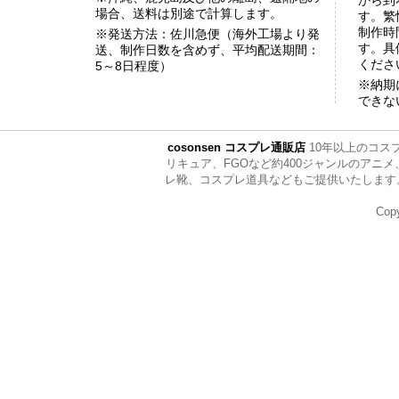
から到
場合、送料は別途で計算します。
す。繁
制作時
※発送方法：佐川急便（海外工場より発
す。具
送、制作日数を含めず、平均配送期間：
くださ
5～8日程度）
※納期
できな
cosonsen コスプレ通販店
10年以上のコス
リキュア、FGOなど約400ジャンルのア
レ靴、コスプレ道具などもご提供いたします。ぜひ全
Copy