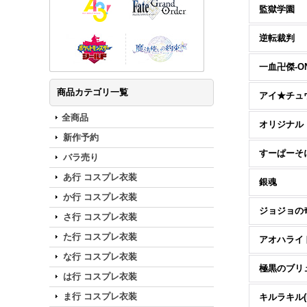
監獄学園
逆転裁判
一血卍傑-ON
商品カテゴリ一覧
アイ★チュウ
全商品
オリジナル
新作予約
すーぱーそ
バラ売り
あ行 コスプレ衣装
銀魂
か行 コスプレ衣装
ジョジョの
さ行 コスプレ衣装
た行 コスプレ衣装
アオハライ
な行 コスプレ衣装
極黒のブリ
は行 コスプレ衣装
ま行 コスプレ衣装
キルラキル(KI