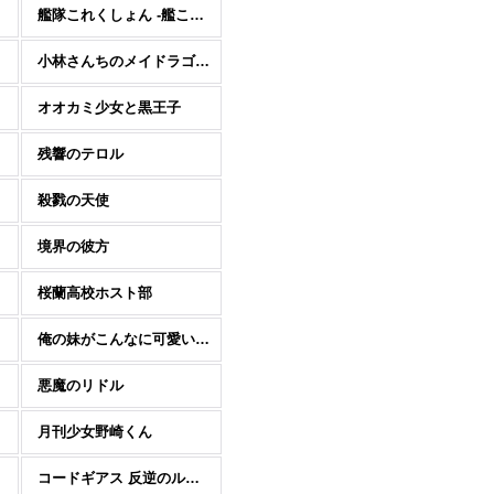
艦隊これくしょん -艦これ-
小林さんちのメイドラゴン
オオカミ少女と黒王子
残響のテロル
殺戮の天使
境界の彼方
桜蘭高校ホスト部
俺の妹がこんなに可愛いわけがない
悪魔のリドル
）
月刊少女野崎くん
コードギアス 反逆のルルーシュ C.C.