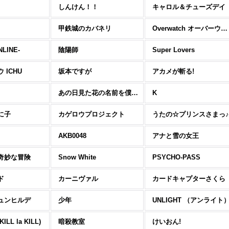
しんけん！！
キャロル＆チューズデイ
甲鉄城のカバネリ
Overwatch オーバーウォッチ
LINE-
陰陽師
Super Lovers
 ICHU
坂本ですが
アカメが斬る!
あの日見た花の名前を僕達はまだ知らない。
K
に子
カゲロウプロジェクト
うたの☆プリンスさまっ♪
AKB0048
アナと雪の女王
奇妙な冒険
Snow White
PSYCHO-PASS
ド
カーニヴァル
カードキャプターさくら
ュンヒルデ
少年
UNLIGHT （アンライト
LL la KILL)
暗殺教室
けいおん!