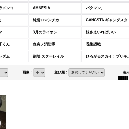
ラメンコ
AMNESIA
バクマン。
銃
純情ロマンチカ
GANGSTA ギャングスタ
マ
3月のライオン
妹さえいればいい
子くん
炎炎ノ消防隊
呪術廻戦
ンダム
崩壊 スターレイル
ひろがるスカイ
画像
:
並び順
:
表