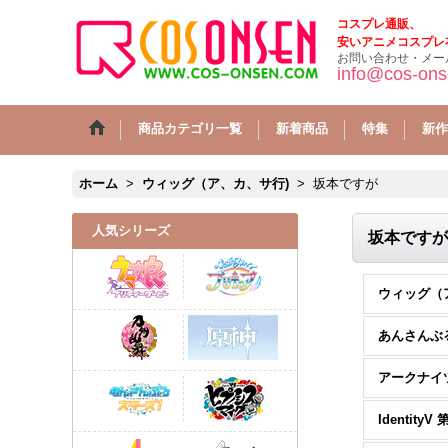
コスプレ通販、
安いアニメコスプレ
お問い合わせ・メー
info@cos-on
商品カテゴリ一覧
新着商品
特集
新作
ホーム
>
ウィッグ（ア、カ、サ行)
>
坂本ですが
人気シリーズ
坂本ですが
あんさんぶ
アークナイ
Identity