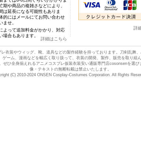
着までは6-8日間ぐらいがかかりま
忙期や商品の複雑さなどにより、
間は延長になる可能性もありま
体的にはメールにてお問い合わせ
いませ。
詳
によって追加料金がかかり、対応
い場合もあります。
詳細はこちら
プレ衣装やウィッグ、靴、道具などの製作経験を持っております。刀剣乱舞、バー
ニメ、ゲーム、漫画などを幅広く取り扱って、衣装の開発、製作、販売を取り組
身揃えれるアニメコスプレ仮装衣装安い通販専門店cosonsenを選びましょう。 E-
像・テキストの無断転載は禁止いたします。
right (C) 2010-2024 ONSEN Cosplay-Costumes Corporation. All Rights Rese