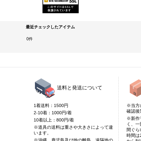
最近チェックしたアイテム
0件
送料と発送について
1着送料：1500円
※当方
確認
2-10着：1000円/着
※新作
10着以上：800円/着
く、一
※道具の送料は重さや大きさによって違
間ぐら
います。
時間は
※沖縄、鹿児島及び他の離島、遠隔地の