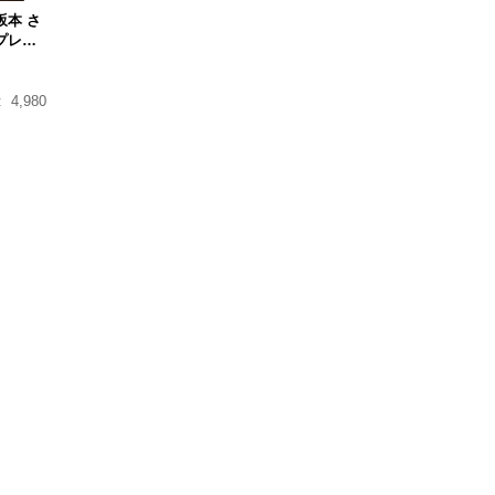
坂本 さ
プレウ
付き
:
4,980