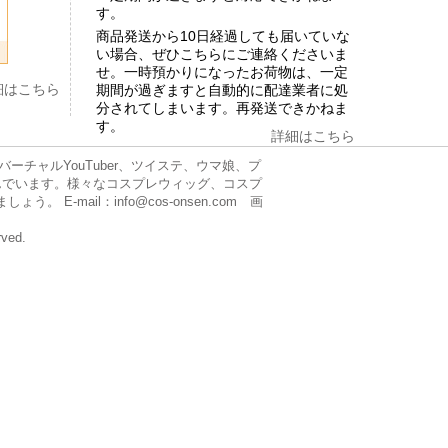
す。
商品発送から10日経過しても届いていな
い場合、ぜひこちらにご連絡くださいま
せ。一時預かりになったお荷物は、一定
細はこちら
期間が過ぎますと自動的に配達業者に処
分されてしまいます。再発送できかねま
す。
詳細はこちら
チャルYouTuber、ツイステ、ウマ娘、プ
んでいます。様々なコスプレウィッグ、コスプ
mail：info@cos-onsen.com 画
rved.