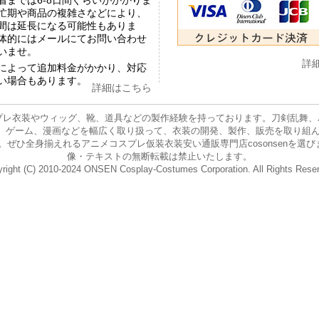
着までは6-8日間ぐらいがかかりま
忙期や商品の複雑さなどにより、
間は延長になる可能性もありま
体的にはメールにてお問い合わせ
いませ。
詳
によって追加料金がかかり、対応
い場合もあります。
詳細はこちら
プレ衣装やウィッグ、靴、道具などの製作経験を持っております。刀剣乱舞、バー
ニメ、ゲーム、漫画などを幅広く取り扱って、衣装の開発、製作、販売を取り組
身揃えれるアニメコスプレ仮装衣装安い通販専門店cosonsenを選びましょう。 E-
像・テキストの無断転載は禁止いたします。
right (C) 2010-2024 ONSEN Cosplay-Costumes Corporation. All Rights Rese