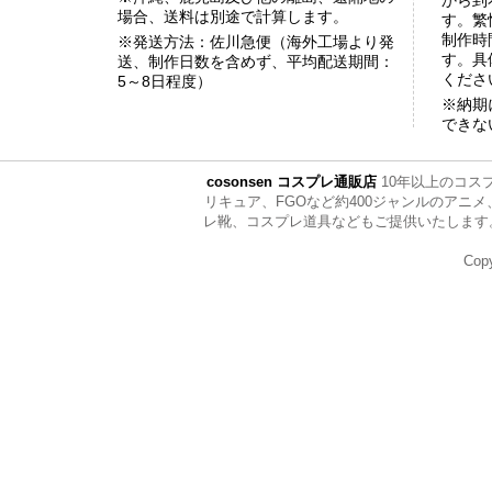
から到
場合、送料は別途で計算します。
す。繁
制作時
※発送方法：佐川急便（海外工場より発
す。具
送、制作日数を含めず、平均配送期間：
くださ
5～8日程度）
※納期
できな
cosonsen コスプレ通販店
10年以上のコス
リキュア、FGOなど約400ジャンルのア
レ靴、コスプレ道具などもご提供いたします。ぜひ全
Copy