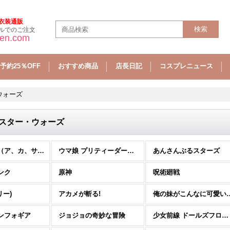
衣装通販
ルでのご注文
sen.com
予約25％OFF
おすすめ商品
店長日記
コスプレニュース
・ウォーズ
rs スター・ウォーズ
コスプレ靴（ア、カ、サ行) (全商品)
ウマ娘 プリティーダービー
あんさんぶるスターズ
ンク
原神
呪術廻戦
リー)
アカメが斬る!
俺の妹がこんなに
ンフォギア
ジョジョの奇妙な冒険
少女前線 ドールズフロントライン