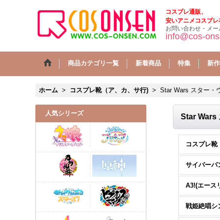
コスプレ通販、
安いアニメコスプレ
お問い合わせ・メー
info@cos-on
商品カテゴリ一覧
新着商品
特集
新作
ホーム
>
コスプレ靴（ア、カ、サ行)
>
Star Wars スター
人気シリーズ
Star Wa
サイバーパ
A3!(エース
戦姫絶唱シ