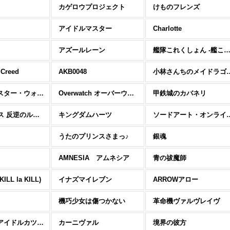
カゲロウプロジェクト
けものフレンズ
アイドルマスター
Charlotte
アズールレーン
艦隊これくしょん -艦こ
 Creed
AKB0048
小林さんちの
Star Wars スター・ウォーズ
Overwatch オーバーウォッチ
甲鉄城のカバネリ
コードギアス 反逆のルルーシュ
キングダムハーツ
ソードアート
うたのプリンスさまっ♪
銀魂
AMNESIA アムネシア
青の祓魔師
LL la KILL)
イナズマイレブン
ARROWアロー
機巧少女は傷つかない
革命機ヴァルヴレイヴ
アイカツ! -アイドルカツドウ!-
カーニヴァル
境界の彼方