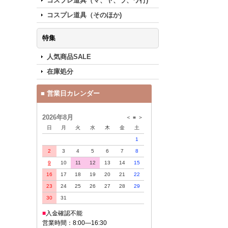
コスプレ道具（マ、ヤ、ラ、ワ行)
コスプレ道具（そのほか)
特集
人気商品SALE
在庫処分
■ 営業日カレンダー
2026年8月
＜
■
＞
日
月
火
水
木
金
土
1
2
3
4
5
6
7
8
9
10
11
12
13
14
15
16
17
18
19
20
21
22
23
24
25
26
27
28
29
30
31
■
入金確認不能
営業時間：8:00—16:30