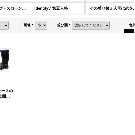
ゲーム・オブ・スローンズ
IdentityV 第五人格
その着せ替え人
画像
:
並び順
:
表
 フォースの
騎士団
 コスプ