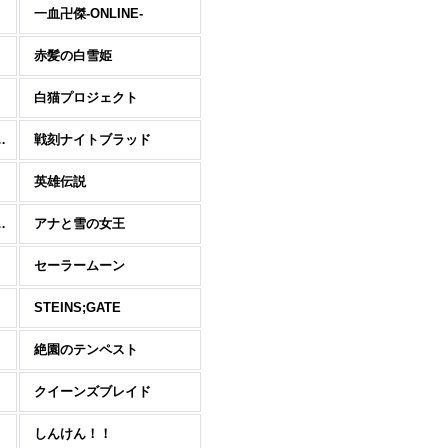
一血卍傑-ONLINE-
赤髪の白雪姫
れ-
白猫プロジェクト
メイドラゴン
戦刻ナイトブラッド
英雄伝説
・オンライン
アナと雪の女王
セーラームーン
STEINS;GATE
絶園のテンペスト
クイーンズブレイド
しんけん！！