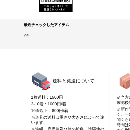
最近チェックしたアイテム
0件
送料と発送について
1着送料：1500円
※当方
確認
2-10着：1000円/着
※新作
10着以上：800円/着
く、一
※道具の送料は重さや大きさによって違
間ぐら
います。
時間は
※沖縄、鹿児島及び他の離島、遠隔地の