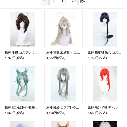
...
1
2
3
29
次
»
原神 千織 コスプレウィッグ
原神 稲妻城 綺良々 コスプレウィッグ
原神 稲妻城 散兵 コスプレウィッグ
4,760円
(税込)
4,552円
(税込)
3,760円
(税込)
原神 ピンばあや 歌塵浪市真君 コスプレウィッグ
原神 帰終 コスプレウィッグ
原神 モンド城 ディルック レッドデッド・オブ・ナイト コスプレウィッグ
4,560円
(税込)
4,440円
(税込)
4,560円
(税込)