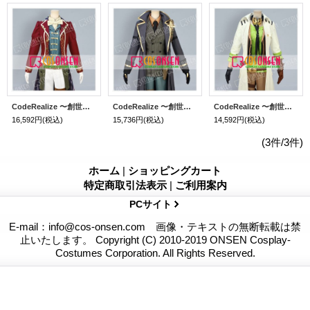
CodeRealize 〜創世の姫君〜 アルセ-ヌ ルパン コスプレ衣装
CodeRealize 〜創世の姫君〜 エイブラハム・ヴァン・ヘルシング コスプレ衣装
CodeRealize 〜創世の姫君〜 ヴィクター・フランケンシュタイン コスプレ衣装
16,592円
(税込)
15,736円
(税込)
14,592円
(税込)
(3件/3件)
ホーム
|
ショッピングカート
特定商取引法表示
|
ご利用案内
PCサイト
E-mail：info@cos-onsen.com 画像・テキストの無断転載は禁
止いたします。 Copyright (C) 2010-2019 ONSEN Cosplay-
Costumes Corporation. All Rights Reserved.