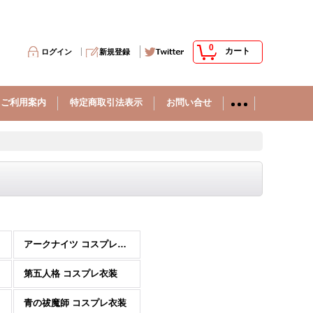
0
カート
ログイン
新規登録
ご利用案内
特定商取引法表示
お問い合せ
アークナイツ コスプレ衣装
第五人格 コスプレ衣装
青の祓魔師 コスプレ衣装