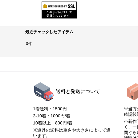
最近チェックしたアイテム
0件
送料と発送について
1着送料：1500円
※当方
確認
2-10着：1000円/着
※新作
10着以上：800円/着
く、一
※道具の送料は重さや大きさによって違
間ぐら
います。