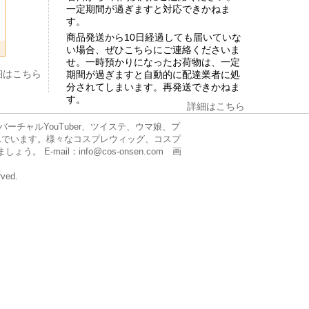
一定期間が過ぎますと対応できかねま
す。
商品発送から10日経過しても届いていな
い場合、ぜひこちらにご連絡くださいま
せ。一時預かりになったお荷物は、一定
細はこちら
期間が過ぎますと自動的に配達業者に処
分されてしまいます。再発送できかねま
す。
詳細はこちら
チャルYouTuber、ツイステ、ウマ娘、プ
んでいます。様々なコスプレウィッグ、コスプ
mail：info@cos-onsen.com 画
rved.