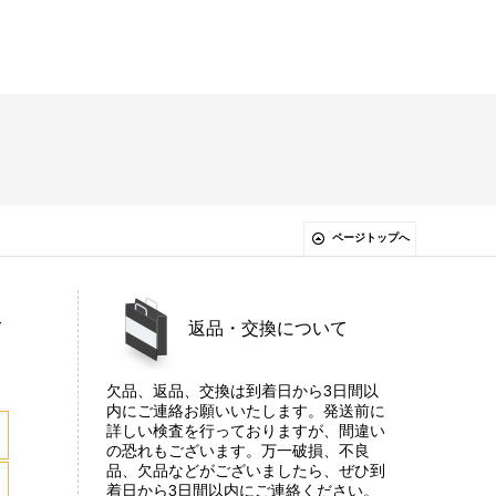
ページトップへ
て
返品・交換について
欠品、返品、交換は到着日から3日間以
内にご連絡お願いいたします。発送前に
詳しい検査を行っておりますが、間違い
の恐れもございます。万一破損、不良
品、欠品などがございましたら、ぜひ到
着日から3日間以内にご連絡ください。