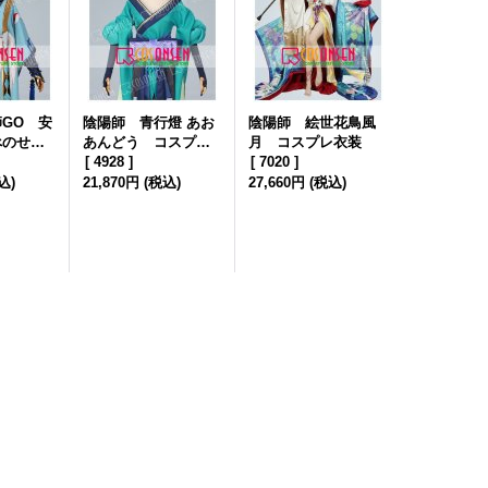
GO 安
陰陽師 青行燈 あお
陰陽師 絵世花鳥風
べのせい
あんどう コスプレ
月 コスプレ衣装
プレ衣装
衣装
[
4928
]
[
7020
]
込)
21,870円
(税込)
27,660円
(税込)