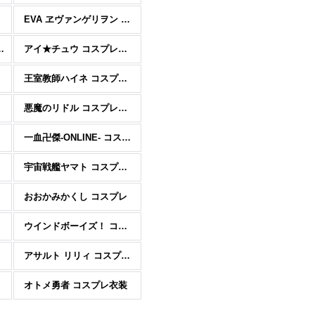
EVA ヱヴァンゲリヲン コスプレ衣装
ガーデン コスプレ衣装
アイ★チュウ コスプレ衣装
王室教師ハイネ コスプレ衣装
悪魔のリドル コスプレ衣装
一血卍傑-ONLINE- コスプレ衣装
宇宙戦艦ヤマト コスプレ衣装
おおかみかくし コスプレ
ウインドボーイズ！ コスプレ衣装
アサルト リリィ コスプレ衣装
オトメ勇者 コスプレ衣装