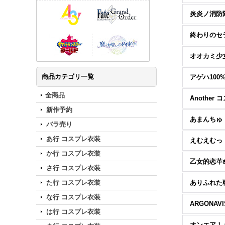
商品カテゴリ一覧
全商品
Another
新作予約
バラ売り
あ行 コスプレ衣装
か行 コスプレ衣装
さ行 コスプレ衣装
た行 コスプレ衣装
な行 コスプレ衣装
は行 コスプレ衣装