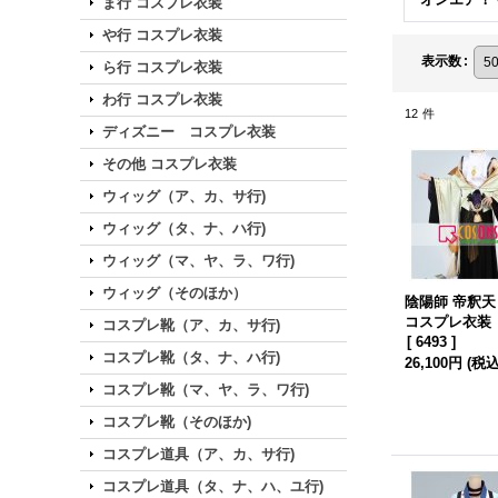
ま行 コスプレ衣装
や行 コスプレ衣装
表示数
:
ら行 コスプレ衣装
わ行 コスプレ衣装
12
件
ディズニー コスプレ衣装
その他 コスプレ衣装
ウィッグ（ア、カ、サ行)
ウィッグ（タ、ナ、ハ行)
ウィッグ（マ、ヤ、ラ、ワ行)
ウィッグ（そのほか）
陰陽師 帝釈天
コスプレ衣装
コスプレ靴（ア、カ、サ行)
[
6493
]
コスプレ靴（タ、ナ、ハ行)
26,100円
(税込
コスプレ靴（マ、ヤ、ラ、ワ行)
コスプレ靴（そのほか)
コスプレ道具（ア、カ、サ行)
コスプレ道具（タ、ナ、ハ、ユ行)