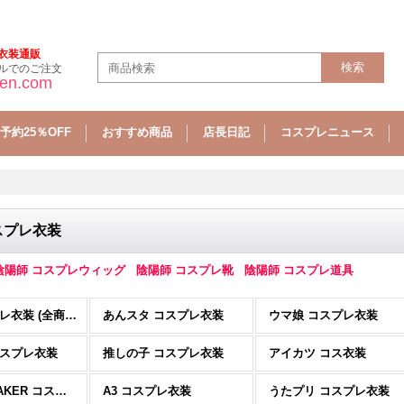
衣装通販
ルでのご注文
sen.com
予約25％OFF
おすすめ商品
店長日記
コスプレニュース
スプレ衣装
陰陽師 コスプレウィッグ
陰陽師 コスプレ靴
陰陽師 コスプレ道具
あ行 コスプレ衣装 (全商品)
あんスタ コスプレ衣装
ウマ娘 コスプレ衣装
コスプレ衣装
推しの子 コスプレ衣装
アイカツ コス衣装
WIND BREAKER コスプレ衣装
A3 コスプレ衣装
うたプリ コスプレ衣装