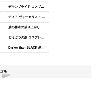
デモンブライド コスプレ衣装
ディア ヴォーカリスト コスプレ衣装
盾の勇者の成り上がり コスプレ衣装
どうぶつの森 コスプレ衣装
Darker than BLACK 黒の契約者
示方法
: