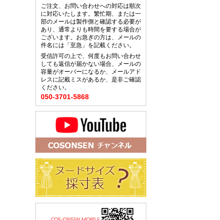
ご注文、お問い合わせへの対応は順次
に対応いたします。繁忙期、または一
部のメールは製作側と確認する必要が
あり、通常よりも時間を要する場合が
ございます。お急ぎの方は、メールの
件名には「至急」を記載ください。
受信許可の上で、何度もお問い合わせ
しても返信が届かない場合、メールの
容量がオーバーになるか、メールアド
レスに記載ミスがあるか、是非ご確認
ください。
050-3701-5868