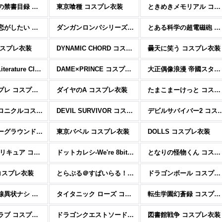
とある魔術の禁書目録 コスプレ衣装
東京喰種 コスプレ衣装
ときめきメモリアル コスプレ衣装
中二病でも恋がしたい コスプレ衣装
ダンガンロンパシリーズ コスプレ衣装
とある科学の超電磁砲 コスプレ衣装
コスプレ衣装
DYNAMIC CHORD コスプレ衣装
曇天に笑う コスプレ衣装
Doki Doki Literature Club! 衣装
DAME×PRINCE コスプレ衣装
大正偶像浪漫 帝國スタア 衣装
DAYS コスプレ コスプレ衣装
ダイヤのA コスプレ衣装
たまこまーけっと コスプレ衣装
ツバサ・クロニクルコスプレ衣装
DEVIL SURVIVOR コスプレ衣装
デビルサバイバー2 コ
東京アンダーグラウンド コスプレ衣装
東京バベル コスプレ衣装
DOLLS コスプレ衣装
ドキドキ!プリキュア コスプレ衣装
ドットカレシ-We're 8bit Lovers! 衣装
となりの怪物くん コスプレ衣装
コスプレ衣装
とらぶる＠すぱいらる！ 衣装
ドラゴンボール コスプレ衣装
タベモノ戦線異状ナシ 衣装
タイタニック ローズ コスプレ衣装
転生学園幻蒼録 コスプレ衣装
ドリームクラブ コスプレ衣装
ドラゴンクエストソード コスプレ衣装
図書館戦争 コスプレ衣装