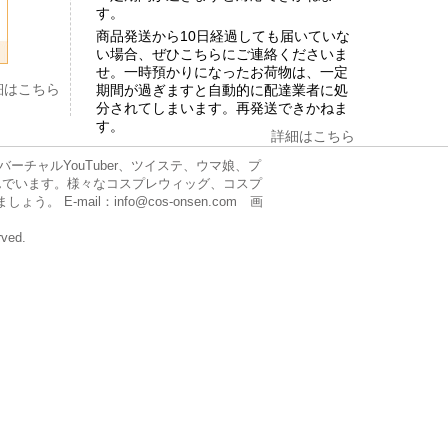
す。
商品発送から10日経過しても届いていな
い場合、ぜひこちらにご連絡くださいま
せ。一時預かりになったお荷物は、一定
細はこちら
期間が過ぎますと自動的に配達業者に処
分されてしまいます。再発送できかねま
す。
詳細はこちら
チャルYouTuber、ツイステ、ウマ娘、プ
んでいます。様々なコスプレウィッグ、コスプ
mail：info@cos-onsen.com 画
rved.