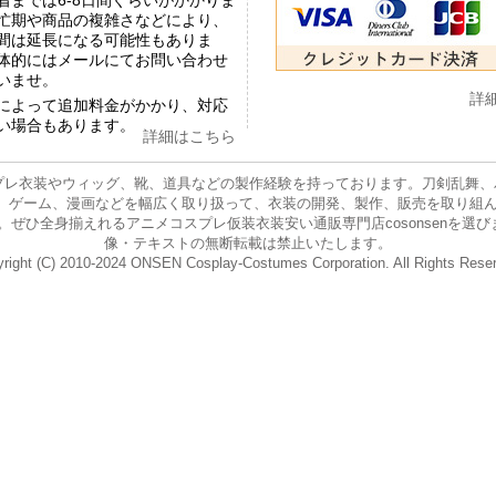
着までは6-8日間ぐらいがかかりま
忙期や商品の複雑さなどにより、
間は延長になる可能性もありま
体的にはメールにてお問い合わせ
いませ。
詳
によって追加料金がかかり、対応
い場合もあります。
詳細はこちら
プレ衣装やウィッグ、靴、道具などの製作経験を持っております。刀剣乱舞、バー
ニメ、ゲーム、漫画などを幅広く取り扱って、衣装の開発、製作、販売を取り組
身揃えれるアニメコスプレ仮装衣装安い通販専門店cosonsenを選びましょう。 E-
像・テキストの無断転載は禁止いたします。
right (C) 2010-2024 ONSEN Cosplay-Costumes Corporation. All Rights Rese