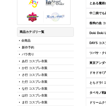
咎狗の血 
商品カテゴリ一覧
全商品
新作予約
バラ売り
あ行 コスプレ衣装
か行 コスプレ衣装
さ行 コスプレ衣装
た行 コスプレ衣装
とらドラ! 
な行 コスプレ衣装
は行 コスプレ衣装
ま行 コスプレ衣装