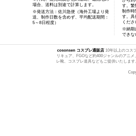
から到
場合、送料は別途で計算します。
す。繁
制作時
※発送方法：佐川急便（海外工場より発
す。具
送、制作日数を含めず、平均配送期間：
くださ
5～8日程度）
※納期
できな
cosonsen コスプレ通販店
10年以上のコス
リキュア、FGOなど約400ジャンルのア
レ靴、コスプレ道具などもご提供いたします。ぜひ全
Copy