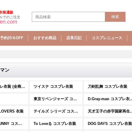
衣装通販
ルでのご注文
sen.com
予約25％OFF
おすすめ商品
店長日記
コスプレニュース
マン
た行 コスプレ衣装 (全商品)
ツイステ コスプレ衣装
刀剣乱舞 コスプレ衣装
東京リベンジャーズ コスプレ衣装
D.Gray-man
 LOVERS 衣装
テイルズ シリーズ コスプレ衣装
天才王子の赤字国
TIGER & BUNNY コスプレ衣装
To Loveる コスプレ衣装
DOG DAYS コスプレ衣装