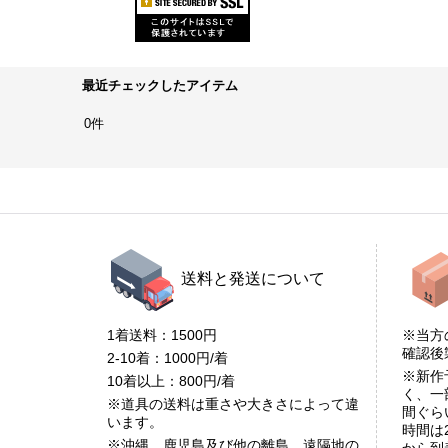
最近チェックしたアイテム
0件
送料と発送について
1着送料：1500円
※当方
確認
2-10着：1000円/着
※新作
10着以上：800円/着
く、一
※道具の送料は重さや大きさによって違
間ぐら
います。
時間は
※沖縄、鹿児島及び他の離島、遠隔地の