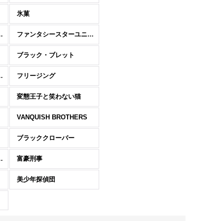
氷菓
ーオンライン2
ファンタシースターユニバース
ブラック・ブレット
レインボーライブ
フリージング
変態王子と笑わない猫
VANQUISH BROTHERS
ブラッククローバー
ーストと魔法使いの旅
富豪刑事
美少年探偵団