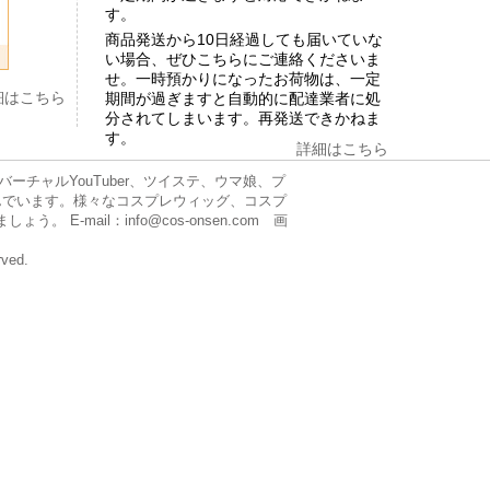
す。
商品発送から10日経過しても届いていな
い場合、ぜひこちらにご連絡くださいま
せ。一時預かりになったお荷物は、一定
細はこちら
期間が過ぎますと自動的に配達業者に処
分されてしまいます。再発送できかねま
す。
詳細はこちら
チャルYouTuber、ツイステ、ウマ娘、プ
んでいます。様々なコスプレウィッグ、コスプ
mail：info@cos-onsen.com 画
rved.