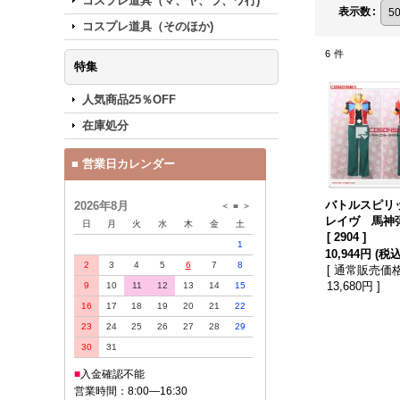
コスプレ道具（マ、ヤ、ラ、ワ行)
表示数
:
コスプレ道具（そのほか)
6
件
特集
人気商品25％OFF
在庫処分
■ 営業日カレンダー
バトルスピリ
2026年8月
＜
■
＞
レイヴ 馬神
日
月
火
水
木
金
土
スプレ衣装
[
2904
]
1
10,944円
(税込
2
3
4
5
6
7
8
[
通常販売価
13,680円
]
9
10
11
12
13
14
15
16
17
18
19
20
21
22
23
24
25
26
27
28
29
30
31
■
入金確認不能
営業時間：8:00—16:30