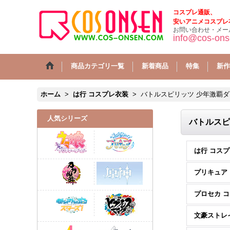
コスプレ通販、
安いアニメコスプレ
お問い合わせ・メー
info@cos-on
商品カテゴリ一覧
新着商品
特集
新作
ホーム
>
は行 コスプレ衣装
>
バトルスピリッツ 少年激覇ダ
人気シリーズ
バトルスピ
プリキュア
プロセカ 