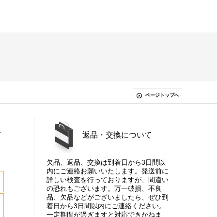
ページトップへ
て
返品・交換について
欠品、返品、交換は到着日から3日間以
内にご連絡お願いいたします。発送前に
詳しい検査を行っておりますが、間違い
の恐れもございます。万一破損、不良
品、欠品などがございましたら、ぜひ到
着日から3日間以内にご連絡ください。
一定期間が過ぎますと対応できかねま