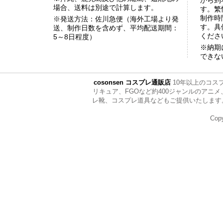
から到
場合、送料は別途で計算します。
す。繁
制作時
※発送方法：佐川急便（海外工場より発
す。具
送、制作日数を含めず、平均配送期間：
くださ
5～8日程度）
※納期
できな
cosonsen コスプレ通販店
10年以上のコス
リキュア、FGOなど約400ジャンルのア
レ靴、コスプレ道具などもご提供いたします。ぜひ全
Copy