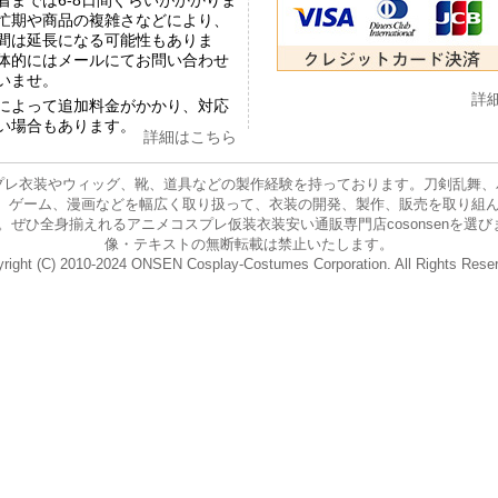
着までは6-8日間ぐらいがかかりま
忙期や商品の複雑さなどにより、
間は延長になる可能性もありま
体的にはメールにてお問い合わせ
いませ。
詳
によって追加料金がかかり、対応
い場合もあります。
詳細はこちら
プレ衣装やウィッグ、靴、道具などの製作経験を持っております。刀剣乱舞、バー
ニメ、ゲーム、漫画などを幅広く取り扱って、衣装の開発、製作、販売を取り組
身揃えれるアニメコスプレ仮装衣装安い通販専門店cosonsenを選びましょう。 E-
像・テキストの無断転載は禁止いたします。
right (C) 2010-2024 ONSEN Cosplay-Costumes Corporation. All Rights Rese