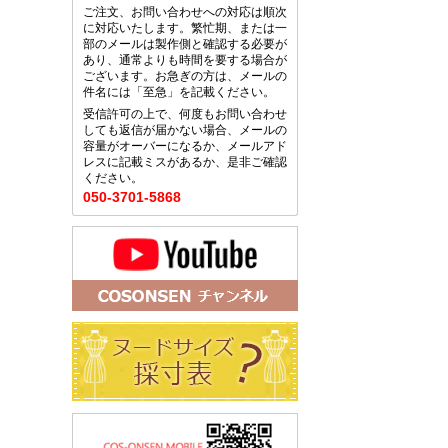
ご注文、お問い合わせへの対応は順次
に対応いたします。繁忙期、または一
部のメールは製作側と確認する必要が
あり、通常よりも時間を要する場合が
ございます。お急ぎの方は、メールの
件名には「至急」を記載ください。
受信許可の上で、何度もお問い合わせ
しても返信が届かない場合、メールの
容量がオーバーになるか、メールアド
レスに記載ミスがあるか、是非ご確認
ください。
050-3701-5868