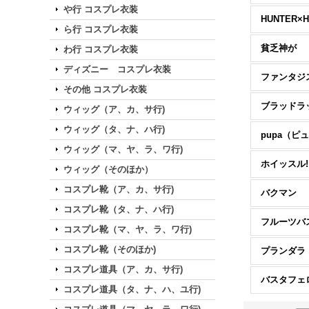
や行 コスプレ衣装
HUNTER×
ら行 コスプレ衣装
貧乏神が
わ行 コスプレ衣装
ディズニー コスプレ衣装
ファンタジ
その他 コスプレ衣装
ブラッドラ
ウィッグ（ア、カ、サ行)
ウィッグ（タ、ナ、ハ行)
pupa（ピ
ウィッグ（マ、ヤ、ラ、ワ行)
ホイッスル!
ウィッグ（そのほか）
コスプレ靴（ア、カ、サ行)
バクマン
コスプレ靴（タ、ナ、ハ行)
フルーツバ
コスプレ靴（マ、ヤ、ラ、ワ行)
コスプレ靴（そのほか)
プランダラ
コスプレ道具（ア、カ、サ行)
バスタフェ
コスプレ道具（タ、ナ、ハ、ユ行)