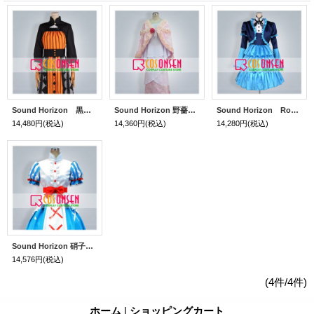
Sound Horizon 黒き女将の宿 田舎娘 コスプレ衣装
Sound Horizon 野薔薇姫 コスプレ衣装
Sound Horizon Roman「朝と夜の物語」紫陽花の姫君 コスプレ衣装
14,480円
(税込)
14,360円
(税込)
14,280円
(税込)
Sound Horizon 硝子の棺で眠る姫君 コスプレ衣装
14,576円
(税込)
(4件/4件)
ホーム
|
ショッピングカート