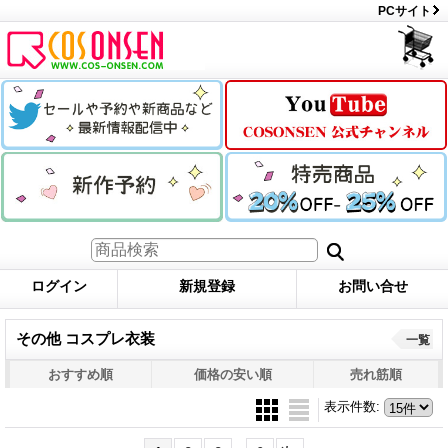
PCサイト
ログイン
新規登録
お問い合せ
その他 コスプレ衣装
一覧
おすすめ順
価格の安い順
売れ筋順
表示件数
: