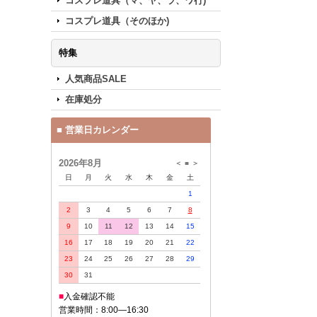
コスプレ道具（マ、ヤ、ラ、ワ行)
コスプレ道具（そのほか)
特集
人気商品SALE
在庫処分
■ 営業日カレンダー
2026年8月
＜
■
＞
日
月
火
水
木
金
土
1
2
3
4
5
6
7
8
9
10
11
12
13
14
15
16
17
18
19
20
21
22
23
24
25
26
27
28
29
30
31
■
入金確認不能
営業時間：8:00—16:30