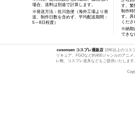
から到
場合、送料は別途で計算します。
す。繁
制作時
※発送方法：佐川急便（海外工場より発
す。具
送、制作日数を含めず、平均配送期間：
くださ
5～8日程度）
※納期
できな
cosonsen コスプレ通販店
10年以上のコス
リキュア、FGOなど約400ジャンルのア
レ靴、コスプレ道具などもご提供いたします。ぜひ全
Copy