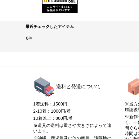
最近チェックしたアイテム
0件
送料と発送について
1着送料：1500円
※当方
確認
2-10着：1000円/着
※新作
10着以上：800円/着
く、一
※道具の送料は重さや大きさによって違
間ぐら
います。
時間は
※沖縄、鹿児島及び他の離島、遠隔地の