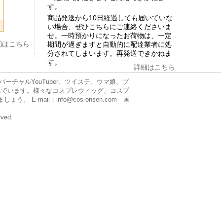
す。
商品発送から10日経過しても届いていな
い場合、ぜひこちらにご連絡くださいま
せ。一時預かりになったお荷物は、一定
細はこちら
期間が過ぎますと自動的に配達業者に処
分されてしまいます。再発送できかねま
す。
詳細はこちら
チャルYouTuber、ツイステ、ウマ娘、プ
んでいます。様々なコスプレウィッグ、コスプ
mail：info@cos-onsen.com 画
rved.