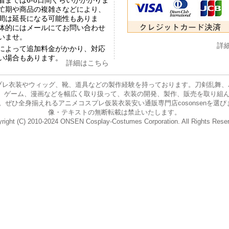
着までは6-8日間ぐらいがかかりま
忙期や商品の複雑さなどにより、
間は延長になる可能性もありま
体的にはメールにてお問い合わせ
いませ。
詳
によって追加料金がかかり、対応
い場合もあります。
詳細はこちら
プレ衣装やウィッグ、靴、道具などの製作経験を持っております。刀剣乱舞、バー
ニメ、ゲーム、漫画などを幅広く取り扱って、衣装の開発、製作、販売を取り組
身揃えれるアニメコスプレ仮装衣装安い通販専門店cosonsenを選びましょう。 E-
像・テキストの無断転載は禁止いたします。
right (C) 2010-2024 ONSEN Cosplay-Costumes Corporation. All Rights Rese