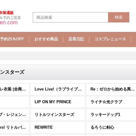
衣装通販
ルでのご注文
sen.com
予約25％OFF
おすすめ商品
店長日記
コスプレニュース
ンスターズ
ら行 コスプレ衣装 (全商品)
Love Live!（ラブライブ）
Re：ゼロから始める異世界生活
LIP ON MY PRINCE
ライチ☆光クラブ
リーグ・オブ・レジェンド
リトルツインスターズ
ラッキードッグ1
Little Busters! リトルバスターズ!
REWRITE
るろうに剣心