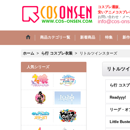
コスプレ通販、
安いアニメコスプレ
お問い合わせ・メー
info@cos-on
商品カテゴリ一覧
新着商品
特集
新作
ホーム
>
ら行 コスプレ衣装
>
リトルツインスターズ
人気シリーズ
リトルツイ
Readyyy!