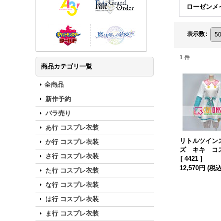
ローゼンメ
表示数
:
1
件
商品カテゴリ一覧
全商品
新作予約
バラ売り
あ行 コスプレ衣装
リトルツイン
か行 コスプレ衣装
ズ キキ コ
さ行 コスプレ衣装
衣装
[
4421
]
12,570円
(税込
た行 コスプレ衣装
な行 コスプレ衣装
は行 コスプレ衣装
ま行 コスプレ衣装