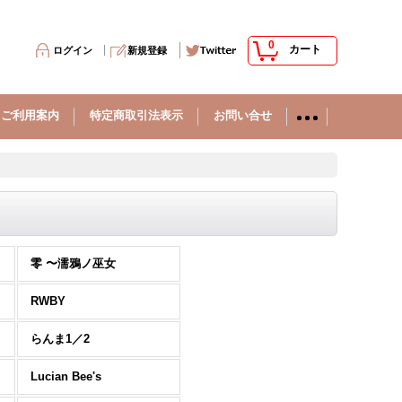
0
カート
ログイン
新規登録
ご利用案内
特定商取引法表示
お問い合せ
零 〜濡鴉ノ巫女
RWBY
らんま1／2
Lucian Bee's