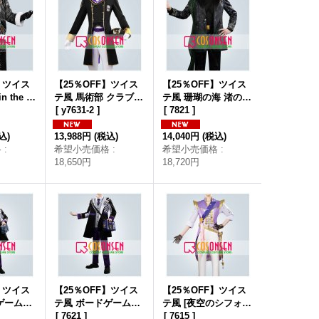
】ツイス
【25％OFF】ツイス
【25％OFF】ツイス
n the B
テ風 馬術部 クラブ・
テ風 珊瑚の海 渚のセ
てのクリス
ウェア セベク コスプ
[
y7631-2
]
レブレイト ジェイド
[
7821
]
ギー コス
レ衣装
コスプレ衣装
込)
13,988円
(税込)
14,040円
(税込)
格
:
希望小売価格
:
希望小売価格
:
18,650円
18,720円
】ツイス
【25％OFF】ツイス
【25％OFF】ツイス
ゲーム部
テ風 ボードゲーム部
テ風 [夜空のシフォ
ア イデ
クラブ・ウェア アズ
[
7621
]
ン] ジャック コスプ
[
7615
]