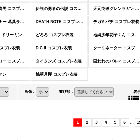
電波女と青春男 コスプレ衣装
伝説の勇者の伝説 コスプレ衣装
天元突破グレンラガン コスプレ衣装
デビルサマナー 葛葉ライドウ 対 アバドン王 衣装
DEATH NOTE コスプレ衣装
テガミバチ コスプレ衣装
DREAM!ing ドリーミング！ 衣装
どろろ コスプレ衣装
地縛少年花子くん コスプレ衣装
コスプレ衣装
D.C.II コスプレ衣装
ターミネーター コスプレ衣装
グリーンアロー コスプレ衣装
タイタンズ コスプレ衣装
囚われのパルマ コスプレ衣装
マン
桃華月憚 コスプレ衣装
画像
:
並び順
:
表
1
2
3
4
5
6
...
1