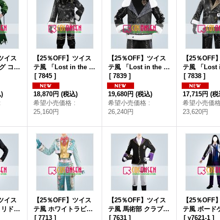
】ツイス
【25％OFF】ツイス
【25％OFF】ツイス
【25％OFF
グ コス
テ風 「Lost in the B
テ風 「Lost in the B
テ風 「Lost i
ook〜初めてのクリス
[
7845
]
ook〜初めてのクリス
[
7839
]
ook〜初め
[
7838
]
マス〜」 デュース コ
マス〜」 リリア コス
マス〜」 ラ
スプレ衣装
プレ衣装
プレ衣装
)
18,870円
(税込)
19,680円
(税込)
17,715円
(税
:
希望小売価格
:
希望小売価格
:
希望小売価
25,160円
26,240円
23,620円
】ツイス
【25％OFF】ツイス
【25％OFF】ツイス
【25％OFF
 リドル
テ風 ホワイトラビッ
テ風 馬術部 クラブ・
テ風 ボード
トフェス ラビット・
[
7713
]
ウェア シルバー リド
[
7631
]
クラブ・ウェ
[
y7621-1
]