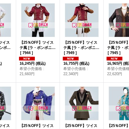
】ツイス
【25％OFF】ツイス
【25％OFF】ツイス
【25％OFF
ボンボニ
テ風 [ラ・ボンボニエ
テ風 [ラ・ボンボニエ
テ風 [ラ・
ル コス
ール] ラギー コスプ
[
7944
]
ール] セベク コスプ
[
7949
]
ール] アズー
[
7945
]
レ衣装
レ衣装
プレ衣装
)
16,245円
(税込)
16,755円
(税込)
16,965円
(税
:
希望小売価格
:
希望小売価格
:
希望小売価
21,660円
22,340円
22,620円
】ツイス
【25％OFF】ツイス
【25％OFF】ツイス
【25％OFF